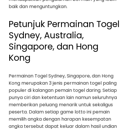
baik dan menguntungkan.
Petunjuk Permainan Togel
Sydney, Australia,
Singapore, dan Hong
Kong
Permainan Togel Sydney, Singapore, dan Hong
Kong merupakan 3 jenis permainan togel paling
populer di kalangan pemain togel daring. Setiap
punya ciri dan ketentuan lain namun seluruhnya
memberikan peluang menarik untuk sekaligus
peserta. Dalam setiap game lotto ini pemain
memilih angka dengan harapan kesempatan
angka tersebut dapat keluar dalam hasil undian