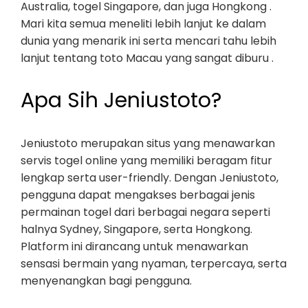
Australia, togel Singapore, dan juga Hongkong .
Mari kita semua meneliti lebih lanjut ke dalam
dunia yang menarik ini serta mencari tahu lebih
lanjut tentang toto Macau yang sangat diburu .
Apa Sih Jeniustoto?
Jeniustoto merupakan situs yang menawarkan
servis togel online yang memiliki beragam fitur
lengkap serta user-friendly. Dengan Jeniustoto,
pengguna dapat mengakses berbagai jenis
permainan togel dari berbagai negara seperti
halnya Sydney, Singapore, serta Hongkong.
Platform ini dirancang untuk menawarkan
sensasi bermain yang nyaman, terpercaya, serta
menyenangkan bagi pengguna.