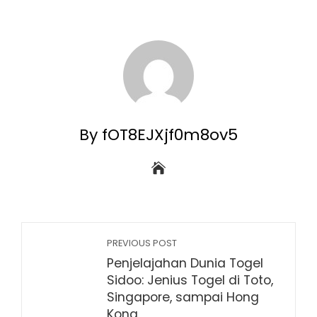
By fOT8EJXjf0m8ov5
PREVIOUS POST
Penjelajahan Dunia Togel
Sidoo: Jenius Togel di Toto,
Singapore, sampai Hong
Kong