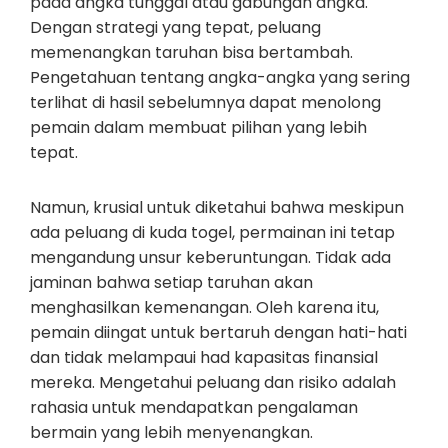
pada angka tunggal atau gabungan angka.
Dengan strategi yang tepat, peluang
memenangkan taruhan bisa bertambah.
Pengetahuan tentang angka-angka yang sering
terlihat di hasil sebelumnya dapat menolong
pemain dalam membuat pilihan yang lebih
tepat.
Namun, krusial untuk diketahui bahwa meskipun
ada peluang di kuda togel, permainan ini tetap
mengandung unsur keberuntungan. Tidak ada
jaminan bahwa setiap taruhan akan
menghasilkan kemenangan. Oleh karena itu,
pemain diingat untuk bertaruh dengan hati-hati
dan tidak melampaui had kapasitas finansial
mereka. Mengetahui peluang dan risiko adalah
rahasia untuk mendapatkan pengalaman
bermain yang lebih menyenangkan.