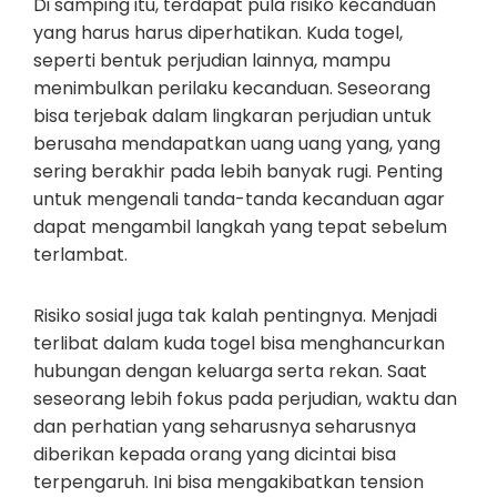
Di samping itu, terdapat pula risiko kecanduan
yang harus harus diperhatikan. Kuda togel,
seperti bentuk perjudian lainnya, mampu
menimbulkan perilaku kecanduan. Seseorang
bisa terjebak dalam lingkaran perjudian untuk
berusaha mendapatkan uang uang yang, yang
sering berakhir pada lebih banyak rugi. Penting
untuk mengenali tanda-tanda kecanduan agar
dapat mengambil langkah yang tepat sebelum
terlambat.
Risiko sosial juga tak kalah pentingnya. Menjadi
terlibat dalam kuda togel bisa menghancurkan
hubungan dengan keluarga serta rekan. Saat
seseorang lebih fokus pada perjudian, waktu dan
dan perhatian yang seharusnya seharusnya
diberikan kepada orang yang dicintai bisa
terpengaruh. Ini bisa mengakibatkan tension