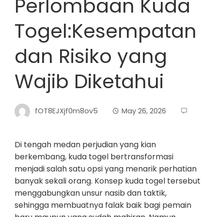
Perlombaan Kuda
Togel:Kesempatan
dan Risiko yang
Wajib Diketahui
fOT8EJXjf0m8ov5
May 26, 2026
Di tengah medan perjudian yang kian
berkembang, kuda togel bertransformasi
menjadi salah satu opsi yang menarik perhatian
banyak sekali orang. Konsep kuda togel tersebut
menggabungkan unsur nasib dan taktik,
sehingga membuatnya falak baik bagi pemain