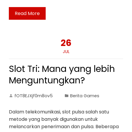
Read More
26
JUL
Slot Tri: Mana yang lebih
Menguntungkan?
fOT8EJXjf0m8ov5
Berita Games
Dalam telekomunikasi, slot pulsa salah satu
metode yang banyak digunakan untuk
melancarkan penerimaan dan pulsa. Beberapa