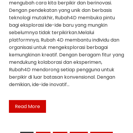
mengubah cara kita berpikir dan berinovasi.
Dengan pendekatan yang unik dan berbasis
teknologi mutakhir, Rubah4D membuka pintu
bagi eksplorasi ide-ide baru yang mungkin
sebelumnya tidak terpikirkan.Melalui
platformnya, Rubah 4D membantu individu dan
organisasi untuk mengeksplorasi berbagai
kemungkinan kreatif. Dengan beragam fitur yang
mendukung kolaborasi dan eksperimen,
Rubah4D mendorong setiap pengguna untuk
berpikir di luar batasan konvensional. Dengan
demikian, ide-ide inovatif…
Read More