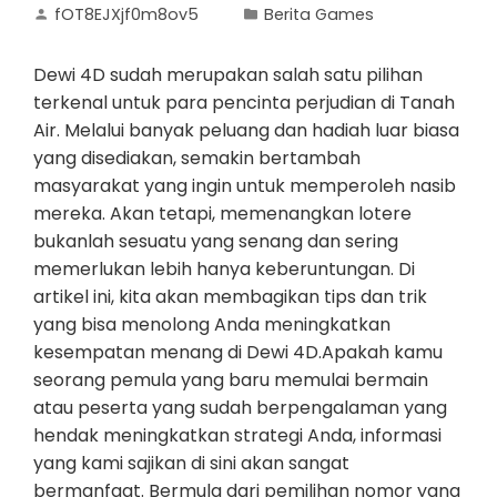
fOT8EJXjf0m8ov5
Berita Games
Dewi 4D sudah merupakan salah satu pilihan
terkenal untuk para pencinta perjudian di Tanah
Air. Melalui banyak peluang dan hadiah luar biasa
yang disediakan, semakin bertambah
masyarakat yang ingin untuk memperoleh nasib
mereka. Akan tetapi, memenangkan lotere
bukanlah sesuatu yang senang dan sering
memerlukan lebih hanya keberuntungan. Di
artikel ini, kita akan membagikan tips dan trik
yang bisa menolong Anda meningkatkan
kesempatan menang di Dewi 4D.Apakah kamu
seorang pemula yang baru memulai bermain
atau peserta yang sudah berpengalaman yang
hendak meningkatkan strategi Anda, informasi
yang kami sajikan di sini akan sangat
bermanfaat. Bermula dari pemilihan nomor yang