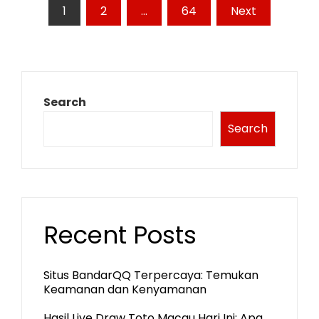
Posts
1
2
…
64
Next
pagination
Search
Search
Recent Posts
Situs BandarQQ Terpercaya: Temukan
Keamanan dan Kenyamanan
Hasil Live Draw Toto Macau Hari Ini: Apa