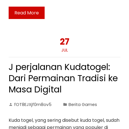
Read More
27
JUL
J perjalanan Kudatogel:
Dari Permainan Tradisi ke
Masa Digital
fOT8EJXjf0m8ov5
Berita Games
Kuda togel, yang sering disebut kuda togel, sudah
menjadi sebagai permainan yang populer di