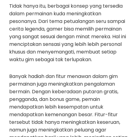
Tidak hanya itu, berbagai konsep yang tersedia
dalam permainan kuda meningkatkan
pesonanya. Dari tema petualangan seru sampai
cerita legenda, gamer bisa memilih permainan
yang sangat sesuai dengan minat mereka. Hal ini
menciptakan sensasi yang lebih lebih personal
khusus dan menyemangati, membuat setiap
waktu gim sebagai tak terlupakan.
Banyak hadiah dan fitur menawan dalam gim
permainan juga meningkatkan pengalaman
bermain. Dengan keberadaan putaran gratis,
pengganda, dan bonus game, pemain
mendapatkan lebih kesempatan untuk
mendapatkan kemenangan besar. Fitur-fitur
tersebut tidak hanya meningkatkan keseruan,
namun juga meningkatkan peluang agar