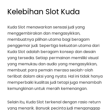
Kelebihan Slot Kuda
Kuda Slot menawarkan sensasi judi yang
menggembirakan dan mengasyikkan,
membuatnya pilihan utama bagi beragam
penggemar judi. Sepertiga kekuatan utama dari
Kuda Slot adalah beragam konsep dan desain
yang tersedia. Setiap permainan memiliki visual
yang memukau dan audio yang mengasyikkan,
membuat para pemain merasa seolah-olah
terlibat dalam aksi yang nyata. Hal ini tidak hanya
memperbaiki kualitas judi tetapi juga menambah
kemungkinan untuk meraih kemenangan.
Selain itu, Kuda Slot terkenal dengan rasio return
yang menarik. Banyak pecinta judi menganggap