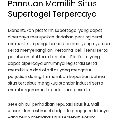
Panduan Memilih Situs
Supertogel Terpercaya
Menentukan platform supertogel yang dapat
dipercaya merupakan tindakan penting demi
memastikan pengalaman bermain yang nyaman
serta menyenangkan. Pertama, cek lisensi serta
peraturan platform tersebut. Platform yang
dapat dipercaya umumnya registrasi serta
memiliki izin dari otoritas yang mengatur
perjudian daring. Ini memberi kepastian bahwa
situs tersebut mengikuti standar industri serta
memberi jaminan kepada para peserta.
Setelah itu, perhatikan reputasi situs itu. Gali
ulasan dan testimoni daripada pengguna lainnya
yang telah memakai situs tersebut. Forum