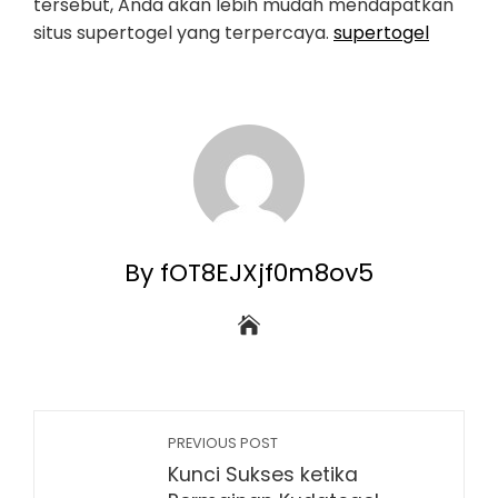
tersebut, Anda akan lebih mudah mendapatkan
situs supertogel yang terpercaya.
supertogel
By fOT8EJXjf0m8ov5
PREVIOUS POST
Kunci Sukses ketika