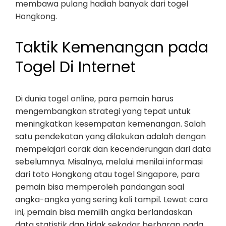
membawa pulang hadiah banyak dari togel
Hongkong.
Taktik Kemenangan pada
Togel Di Internet
Di dunia togel online, para pemain harus
mengembangkan strategi yang tepat untuk
meningkatkan kesempatan kemenangan. Salah
satu pendekatan yang dilakukan adalah dengan
mempelajari corak dan kecenderungan dari data
sebelumnya. Misalnya, melalui menilai informasi
dari toto Hongkong atau togel Singapore, para
pemain bisa memperoleh pandangan soal
angka-angka yang sering kali tampil. Lewat cara
ini, pemain bisa memilih angka berlandaskan
data statistik dan tidak sekadar berharap pada