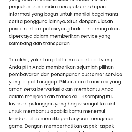
perjudian dan media merupakan cakupan
informasi yang bagus untuk menilai bagaimana
cerita pengguna lainnya. Situs dengan ulasan
positif serta reputasi yang baik cenderung akan
dipercaya dalam memberikan service yang
seimbang dan transparan.
Terakhir, yakinkan platform supertogel yang
Anda pilih Anda memberikan sejumlah pilihan
pembayaran dan penanganan customer service
yang cepat tanggap. Pilihan cara transaksi yang
aman serta bervariasi akan membantu Anda
dalam menjalankan transaksi. Di samping itu,
layanan pelanggan yang bagus sangat krusial
untuk membantu apabila kamu menemui
kendala atau memiliki pertanyaan mengenai
game. Dengan memperhatikan aspek-aspek