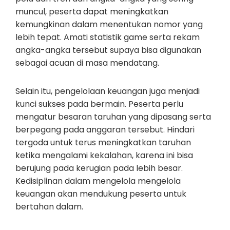
muncul, peserta dapat meningkatkan
kemungkinan dalam menentukan nomor yang
lebih tepat. Amati statistik game serta rekam
angka-angka tersebut supaya bisa digunakan
sebagai acuan di masa mendatang.
Selain itu, pengelolaan keuangan juga menjadi
kunci sukses pada bermain. Peserta perlu
mengatur besaran taruhan yang dipasang serta
berpegang pada anggaran tersebut. Hindari
tergoda untuk terus meningkatkan taruhan
ketika mengalami kekalahan, karena ini bisa
berujung pada kerugian pada lebih besar.
Kedisiplinan dalam mengelola mengelola
keuangan akan mendukung peserta untuk
bertahan dalam.