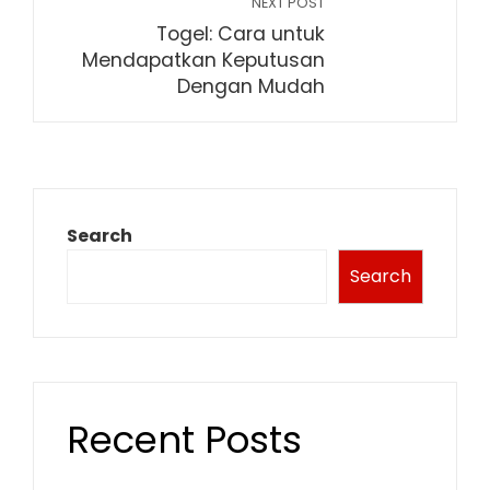
NEXT POST
Togel: Cara untuk
Mendapatkan Keputusan
Dengan Mudah
Search
Search
Recent Posts