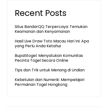
Recent Posts
Situs BandarQQ Terpercaya: Temukan
Keamanan dan Kenyamanan
Hasil Live Draw Toto Macau Hari Ini: Apa
yang Perlu Anda Ketahui
Bupatitogel: Menyatukan Komunitas
Pecinta Togel Secara Online
Tips dan Trik untuk Menang di Undian
Kebetulan dan Numerik: Mempelajari
Permainan Togel Hongkong