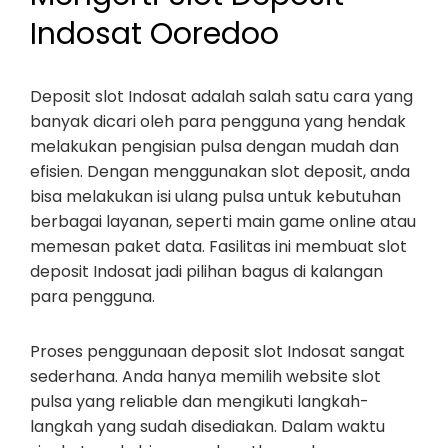
Indosat Ooredoo
Deposit slot Indosat adalah salah satu cara yang
banyak dicari oleh para pengguna yang hendak
melakukan pengisian pulsa dengan mudah dan
efisien. Dengan menggunakan slot deposit, anda
bisa melakukan isi ulang pulsa untuk kebutuhan
berbagai layanan, seperti main game online atau
memesan paket data. Fasilitas ini membuat slot
deposit Indosat jadi pilihan bagus di kalangan
para pengguna.
Proses penggunaan deposit slot Indosat sangat
sederhana. Anda hanya memilih website slot
pulsa yang reliable dan mengikuti langkah-
langkah yang sudah disediakan. Dalam waktu