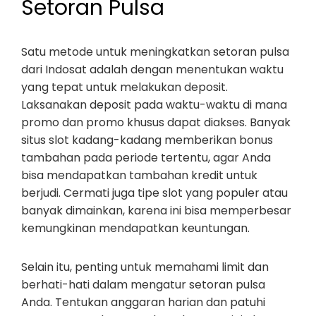
Setoran Pulsa
Satu metode untuk meningkatkan setoran pulsa
dari Indosat adalah dengan menentukan waktu
yang tepat untuk melakukan deposit.
Laksanakan deposit pada waktu-waktu di mana
promo dan promo khusus dapat diakses. Banyak
situs slot kadang-kadang memberikan bonus
tambahan pada periode tertentu, agar Anda
bisa mendapatkan tambahan kredit untuk
berjudi. Cermati juga tipe slot yang populer atau
banyak dimainkan, karena ini bisa memperbesar
kemungkinan mendapatkan keuntungan.
Selain itu, penting untuk memahami limit dan
berhati-hati dalam mengatur setoran pulsa
Anda. Tentukan anggaran harian dan patuhi