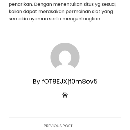
penarikan. Dengan menentukan situs yg sesuai,
kalian dapat merasakan permainan slot yang
semakin nyaman serta menguntungkan.
By fOT8EJXjf0m8ov5
PREVIOUS POST