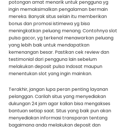
potongan amat menarik untuk pengguna yg
ingin memaksimalkan pengalaman bermain
mereka. Banyak situs selain itu memberikan
bonus dan promosi istimewa yg bisa
meningkatkan peluang menang. Contohnya slot
pulsa gacor, yg terkenal menawarkan peluang
yang lebih baik untuk mendapatkan
kemenangan besar. Pastikan cek review dan
testimonial dari pengguna lain sebelum
melakukan deposit pulsa Indosat maupun
menentukan slot yang ingin mainkan.
Terakhir, jangan lupa peran penting layanan
pelanggan. Carilah situs yang menyediakan
dukungan 24 jam agar kalian bisa mengakses
bantuan setiap saat. Situs yang baik pun akan
menyediakan informasi transparan tentang
bagaimana anda melakukan deposit dan