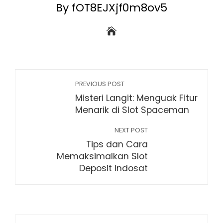
By fOT8EJXjf0m8ov5
PREVIOUS POST
Misteri Langit: Menguak Fitur
Menarik di Slot Spaceman
NEXT POST
Tips dan Cara
Memaksimalkan Slot
Deposit Indosat