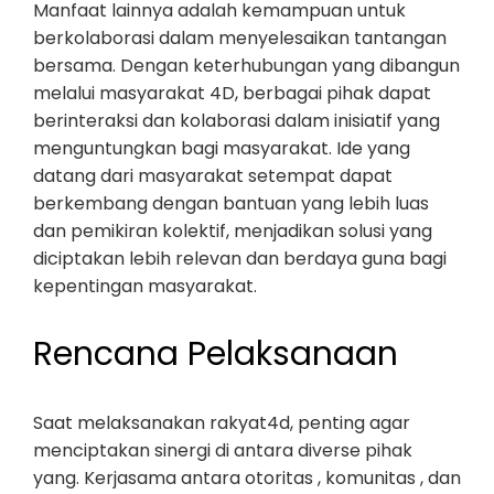
Manfaat lainnya adalah kemampuan untuk
berkolaborasi dalam menyelesaikan tantangan
bersama. Dengan keterhubungan yang dibangun
melalui masyarakat 4D, berbagai pihak dapat
berinteraksi dan kolaborasi dalam inisiatif yang
menguntungkan bagi masyarakat. Ide yang
datang dari masyarakat setempat dapat
berkembang dengan bantuan yang lebih luas
dan pemikiran kolektif, menjadikan solusi yang
diciptakan lebih relevan dan berdaya guna bagi
kepentingan masyarakat.
Rencana Pelaksanaan
Saat melaksanakan rakyat4d, penting agar
menciptakan sinergi di antara diverse pihak
yang. Kerjasama antara otoritas , komunitas , dan