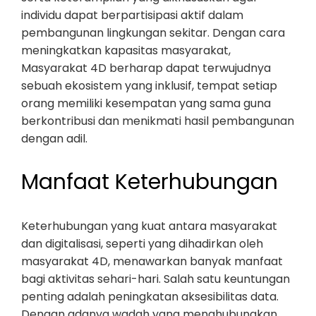
individu dapat berpartisipasi aktif dalam
pembangunan lingkungan sekitar. Dengan cara
meningkatkan kapasitas masyarakat,
Masyarakat 4D berharap dapat terwujudnya
sebuah ekosistem yang inklusif, tempat setiap
orang memiliki kesempatan yang sama guna
berkontribusi dan menikmati hasil pembangunan
dengan adil.
Manfaat Keterhubungan
Keterhubungan yang kuat antara masyarakat
dan digitalisasi, seperti yang dihadirkan oleh
masyarakat 4D, menawarkan banyak manfaat
bagi aktivitas sehari-hari. Salah satu keuntungan
penting adalah peningkatan aksesibilitas data.
Dengan adanya wadah yang menghubungkan