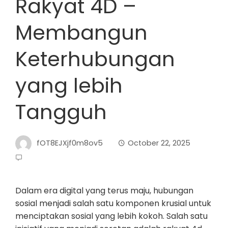
Rakyat 4D –
Membangun
Keterhubungan
yang lebih
Tangguh
fOT8EJXjf0m8ov5
October 22, 2025
Dalam era digital yang terus maju, hubungan
sosial menjadi salah satu komponen krusial untuk
menciptakan sosial yang lebih kokoh. Salah satu