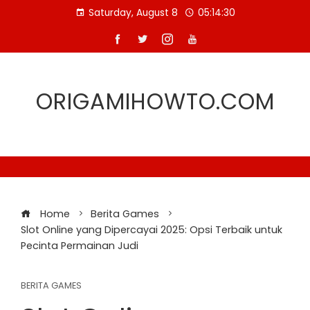
Skip
Saturday, August 8
05:14:30
to
content
ORIGAMIHOWTO.COM
Home
Berita Games
Slot Online yang Dipercayai 2025: Opsi Terbaik untuk
Pecinta Permainan Judi
BERITA GAMES