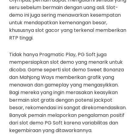
seru sebelum bermain dengan uang asli. Slot-
demo ini juga sering menawarkan kesempatan
untuk mendapatkan kemenangan besar,
khususnya slot gacor yang terkenal memberikan
RTP tinggi.
Tidak hanya Pragmatic Play, PG Soft juga
mempersiapkan slot demo yang menarik untuk
dicoba. Game seperti slot demo Sweet Bonanza
dan Mahjong Ways memberikan grafik yang
menawan dan gameplay yang mengasyikkan.
Bagi mereka yang ingin merasakan keasyikan
bermain slot gratis dengan potensi jackpot
besar, rekomendasi ini sangat direkomendasikan.
Banyak pemain melaporkan pengalaman positif
dari slot demo PG Soft karena variabilitas dan
kegembiraan yang ditawarkannya.