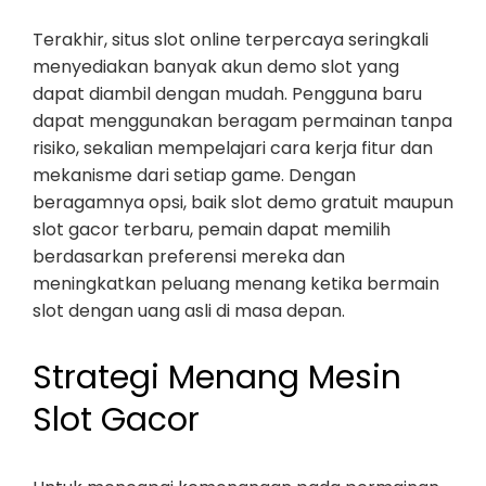
Terakhir, situs slot online terpercaya seringkali
menyediakan banyak akun demo slot yang
dapat diambil dengan mudah. Pengguna baru
dapat menggunakan beragam permainan tanpa
risiko, sekalian mempelajari cara kerja fitur dan
mekanisme dari setiap game. Dengan
beragamnya opsi, baik slot demo gratuit maupun
slot gacor terbaru, pemain dapat memilih
berdasarkan preferensi mereka dan
meningkatkan peluang menang ketika bermain
slot dengan uang asli di masa depan.
Strategi Menang Mesin
Slot Gacor