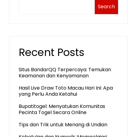
Search
Recent Posts
Situs BandarQQ Terpercaya: Temukan
Keamanan dan Kenyamanan
Hasil Live Draw Toto Macau Hari Ini: Apa
yang Perlu Anda Ketahui
Bupatitogel: Menyatukan Komunitas
Pecinta Togel Secara Online
Tips dan Trik untuk Menang di Undian
Kebetulan dan Numerik: Mempelajari