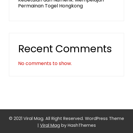
Permainan Togel Hongkong
Recent Comments
No comments to show.
© 2021 Viral Mag. All Right Reserved.
WordPress Theme
|
Viral Mag
by HashThemes