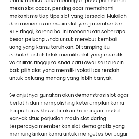
Untuk mencapai kemenangan pada permainan
mesin slot gacor, penting agar memahami
mekanisme tiap tipe slot yang tersedia. Mulailah
dari menentukan mesin slot yang memberikan
RTP tinggi, karena hal ini menentukan seberapa
besar peluang Anda untuk merebut kembali
uang yang kamu taruhkan. Di samping itu,
cobalah untuk tidak memilih alat yang memiliki
volatilitas tinggi jika Anda baru awal, serta lebih
baik pilih alat yang memiliki volatilitas rendah
untuk peluang menang yang lebih banyak.
Selanjutnya, gunakan akun demonstrasi slot agar
berlatih dan mempolishing keterampilan kamu
tanpa harus khawatir akan kehilangan modal.
Banyak situs perjudian mesin slot daring
terpercaya memberikan slot demo gratis yang
memungkinkan kamu untuk mengetes berbagai