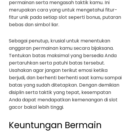
permainan serta mengasah taktik kamu. Ini
merupakan cara yang untuk mengetahui fitur-
fitur unik pada setiap slot seperti bonus, putaran
bebas dan simbol liar.
Sebagai penutup, krusial untuk menentukan
anggaran permainan kamu secara bijaksana.
Tentukan batas maksimal yang bersedia Anda
pertaruhkan serta patuhi batas tersebut.
Usahakan agar jangan terikut emosi ketika
berjudi, dan berhenti berhenti saat kamu sampai
batas yang sudah ditetapkan. Dengan demikian
disiplin serta taktik yang tepat, kesempatan
Anda dapat mendapatkan kemenangan di slot
gacor bakal lebih tinggi.
Keuntungan Bermain