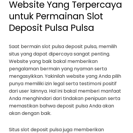
Website Yang Terpercaya
untuk Permainan Slot
Deposit Pulsa Pulsa
Saat bermain slot pulsa deposit pulsa, memilih
situs yang dapat dipercaya sangat penting.
Website yang baik bakal memberikan
pengalaman bermain yang nyaman serta
mengasyikkan. Yakinilah website yang Anda pilih
punya memiliki izin legal serta testimoni positif
dari user lainnya. Hal ini bakal memberi manfaat
Anda menghindari dari tindakan penipuan serta
memastikan bahwa deposit pulsa Anda akan
akan dengan baik.
Situs slot deposit pulsa juga memberikan