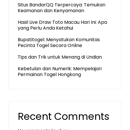
Situs BandarQQ Terpercaya: Temukan
Keamanan dan Kenyamanan
Hasil Live Draw Toto Macau Hari Ini: Apa
yang Perlu Anda Ketahui
Bupatitogel: Menyatukan Komunitas
Pecinta Togel Secara Online
Tips dan Trik untuk Menang di Undian
Kebetulan dan Numerik: Mempelajari
Permainan Togel Hongkong
Recent Comments