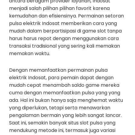
antara beragam provider layanan, Indosat
menjadi salah pilihan pilihan favorit karena
kemudahan dan efisiensinya. Permainan setoran
pulsa elektrik Indosat memberikan cara yang
mudah dalam berpartisipasi di game slot tanpa
harus harus repot dengan menggunakan cara
transaksi tradisional yang sering kali memakan
memakan waktu.
Dengan memanfaatkan permainan pulsa
elektrik Indosat, para pemain dapat dengan
mudah cepat menambah saldo game mereka
cuma dengan memanfaatkan pulsa yang yang
ada. Hal ini bukan hanya saja menghemat waktu
yang diperlukan, tetapi serta menawarkan
pengalaman bermain yang lebih sangat lancar.
Saat ini, semakin banyak situs slot pulsa yang
mendukung metode ini, termasuk juga variasi