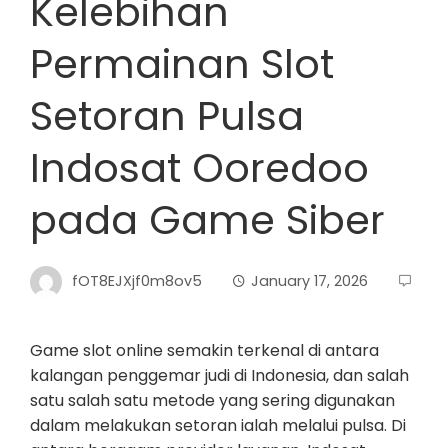
Kelebihan
Permainan Slot
Setoran Pulsa
Indosat Ooredoo
pada Game Siber
fOT8EJXjf0m8ov5
January 17, 2026
Game slot online semakin terkenal di antara
kalangan penggemar judi di Indonesia, dan salah
satu salah satu metode yang sering digunakan
dalam melakukan setoran ialah melalui pulsa. Di