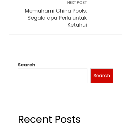
NEXT POST
Memahami China Pools:
Segala apa Perlu untuk
Ketahui
Search
Search
Recent Posts