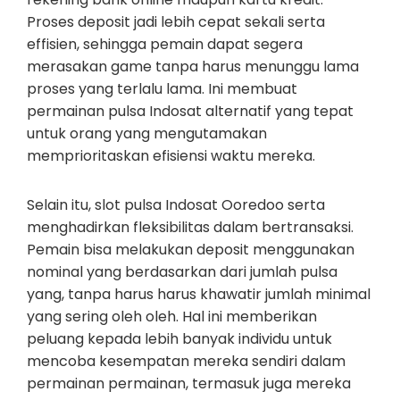
Proses deposit jadi lebih cepat sekali serta
effisien, sehingga pemain dapat segera
merasakan game tanpa harus menunggu lama
proses yang terlalu lama. Ini membuat
permainan pulsa Indosat alternatif yang tepat
untuk orang yang mengutamakan
memprioritaskan efisiensi waktu mereka.
Selain itu, slot pulsa Indosat Ooredoo serta
menghadirkan fleksibilitas dalam bertransaksi.
Pemain bisa melakukan deposit menggunakan
nominal yang berdasarkan dari jumlah pulsa
yang, tanpa harus harus khawatir jumlah minimal
yang sering oleh oleh. Hal ini memberikan
peluang kepada lebih banyak individu untuk
mencoba kesempatan mereka sendiri dalam
permainan permainan, termasuk juga mereka