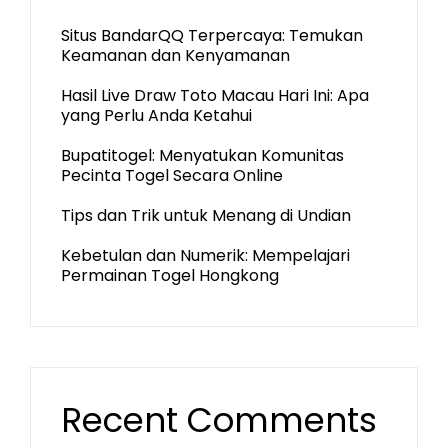
Situs BandarQQ Terpercaya: Temukan
Keamanan dan Kenyamanan
Hasil Live Draw Toto Macau Hari Ini: Apa
yang Perlu Anda Ketahui
Bupatitogel: Menyatukan Komunitas
Pecinta Togel Secara Online
Tips dan Trik untuk Menang di Undian
Kebetulan dan Numerik: Mempelajari
Permainan Togel Hongkong
Recent Comments