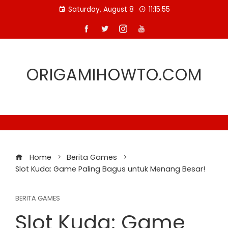
Skip
Saturday, August 8
11:15:55
to
content
ORIGAMIHOWTO.COM
Home
Berita Games
Slot Kuda: Game Paling Bagus untuk Menang Besar!
BERITA GAMES
Slot Kuda: Game