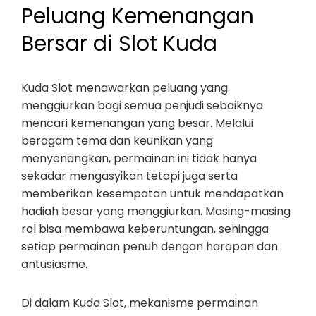
Peluang Kemenangan
Bersar di Slot Kuda
Kuda Slot menawarkan peluang yang
menggiurkan bagi semua penjudi sebaiknya
mencari kemenangan yang besar. Melalui
beragam tema dan keunikan yang
menyenangkan, permainan ini tidak hanya
sekadar mengasyikan tetapi juga serta
memberikan kesempatan untuk mendapatkan
hadiah besar yang menggiurkan. Masing-masing
rol bisa membawa keberuntungan, sehingga
setiap permainan penuh dengan harapan dan
antusiasme.
Di dalam Kuda Slot, mekanisme permainan