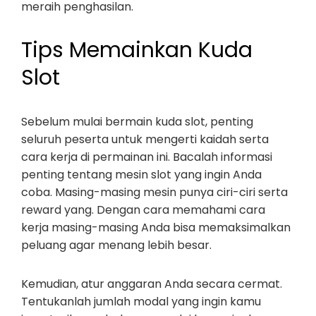
meraih penghasilan.
Tips Memainkan Kuda
Slot
Sebelum mulai bermain kuda slot, penting
seluruh peserta untuk mengerti kaidah serta
cara kerja di permainan ini. Bacalah informasi
penting tentang mesin slot yang ingin Anda
coba. Masing-masing mesin punya ciri-ciri serta
reward yang. Dengan cara memahami cara
kerja masing-masing Anda bisa memaksimalkan
peluang agar menang lebih besar.
Kemudian, atur anggaran Anda secara cermat.
Tentukanlah jumlah modal yang ingin kamu