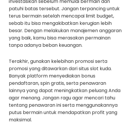
investasikan sebelum memulai bermain dan
patuhi batas tersebut. Jangan terpancing untuk
terus bermain setelah mencapai limit budget,
sebab itu bisa mengakibatkan kerugian lebih
besar. Dengan melakukan manajemen anggaran
yang baik, kamu bisa merasakan permainan
tanpa adanya beban keuangan.
Terakhir, gunakan kelebihan promosi serta
promosi yang ditawarkan dari situs slot kuda.
Banyak platform menyediakan bonus
pendaftaran, spin gratis, serta penawaran
lainnya yang dapat meningkatkan peluang Anda
agar menang. Jangan ragu agar mencari tahu
tentang penawaran ini serta menggunakannya
putus bermain untuk mendapatkan profit yang
maksimal.