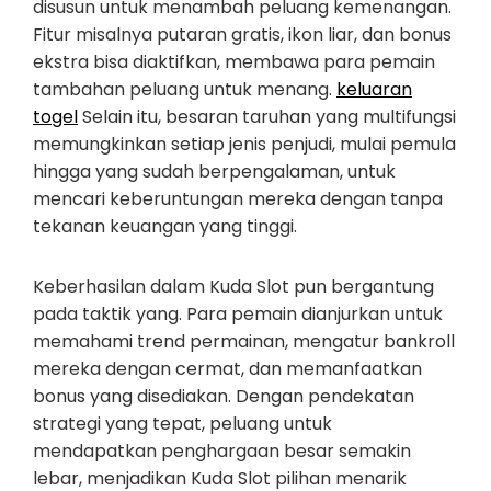
disusun untuk menambah peluang kemenangan.
Fitur misalnya putaran gratis, ikon liar, dan bonus
ekstra bisa diaktifkan, membawa para pemain
tambahan peluang untuk menang.
keluaran
togel
Selain itu, besaran taruhan yang multifungsi
memungkinkan setiap jenis penjudi, mulai pemula
hingga yang sudah berpengalaman, untuk
mencari keberuntungan mereka dengan tanpa
tekanan keuangan yang tinggi.
Keberhasilan dalam Kuda Slot pun bergantung
pada taktik yang. Para pemain dianjurkan untuk
memahami trend permainan, mengatur bankroll
mereka dengan cermat, dan memanfaatkan
bonus yang disediakan. Dengan pendekatan
strategi yang tepat, peluang untuk
mendapatkan penghargaan besar semakin
lebar, menjadikan Kuda Slot pilihan menarik