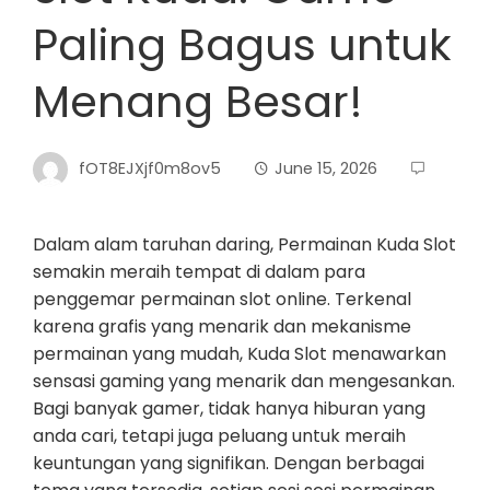
Paling Bagus untuk
Menang Besar!
fOT8EJXjf0m8ov5
June 15, 2026
Dalam alam taruhan daring, Permainan Kuda Slot
semakin meraih tempat di dalam para
penggemar permainan slot online. Terkenal
karena grafis yang menarik dan mekanisme
permainan yang mudah, Kuda Slot menawarkan
sensasi gaming yang menarik dan mengesankan.
Bagi banyak gamer, tidak hanya hiburan yang
anda cari, tetapi juga peluang untuk meraih
keuntungan yang signifikan. Dengan berbagai