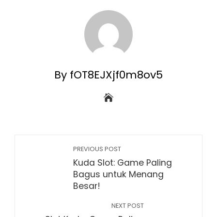
By fOT8EJXjf0m8ov5
PREVIOUS POST
Kuda Slot: Game Paling
Bagus untuk Menang
Besar!
NEXT POST