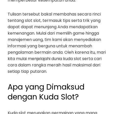
memperbesar kesempatan anda.
Tulisan tersebut bakal membahas secara rinci
tentang slot slot, termasuk tips serta trik yang
dapat dapat menunjang Anda mendapatkan
kemenangan. Mulai dari memilih game hingga
manajemen uang, tim kami akan menyediakan
informasi yang berguna untuk menambah
pengalaman bermain anda. Oleh karena itu, mari
kita mulai menjelajahi dunia kuda slot serta cari
cara dalam rangka meraih hasil maksimal dari
setiap tiap putaran.
Apa yang Dimaksud
dengan Kuda Slot?
Kuda slot merupakan permainan yang mana