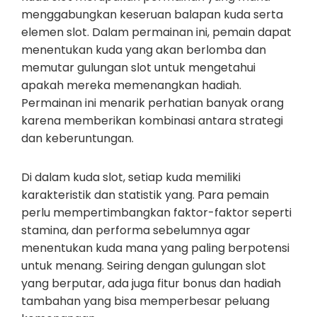
menggabungkan keseruan balapan kuda serta
elemen slot. Dalam permainan ini, pemain dapat
menentukan kuda yang akan berlomba dan
memutar gulungan slot untuk mengetahui
apakah mereka memenangkan hadiah.
Permainan ini menarik perhatian banyak orang
karena memberikan kombinasi antara strategi
dan keberuntungan.
Di dalam kuda slot, setiap kuda memiliki
karakteristik dan statistik yang. Para pemain
perlu mempertimbangkan faktor-faktor seperti
stamina, dan performa sebelumnya agar
menentukan kuda mana yang paling berpotensi
untuk menang. Seiring dengan gulungan slot
yang berputar, ada juga fitur bonus dan hadiah
tambahan yang bisa memperbesar peluang