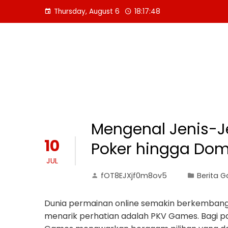
Skip
Thursday, August 6
18:17:49
to
content
Mengenal Jenis-Je
10
Poker hingga Do
JUL
fOT8EJXjf0m8ov5
Berita 
Dunia permainan online semakin berkembang 
menarik perhatian adalah PKV Games. Bagi p