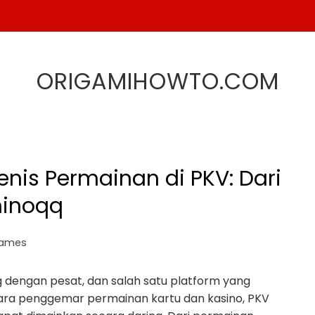
ORIGAMIHOWTO.COM
nis Permainan di PKV: Dari
minoqq
Games
dengan pesat, dan salah satu platform yang
ara penggemar permainan kartu dan kasino, PKV