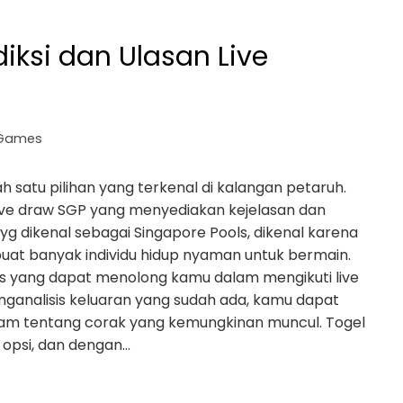
ediksi dan Ulasan Live
 Games
ah satu pilihan yang terkenal di kalangan petaruh.
 live draw SGP yang menyediakan kejelasan dan
 dikenal sebagai Singapore Pools, dikenal karena
uat banyak individu hidup nyaman untuk bermain.
sis yang dapat menolong kamu dalam mengikuti live
analisis keluaran yang sudah ada, kamu dapat
m tentang corak yang kemungkinan muncul. Togel
opsi, dan dengan…