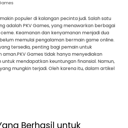
 Games
emakin populer di kalangan pecinta judi. Salah satu
ang adalah PKV Games, yang menawarkan berbagai
dan ceme. Keamanan dan kenyamanan menjadi dua
ebelum memulai pengalaman bermain game online.
yang tersedia, penting bagi pemain untuk
dan aman.PKV Games tidak hanya menyediakan
 untuk mendapatkan keuntungan finansial. Namun,
ang mungkin terjadi. Oleh karena itu, dalam artikel
 Yang Berhasil untuk