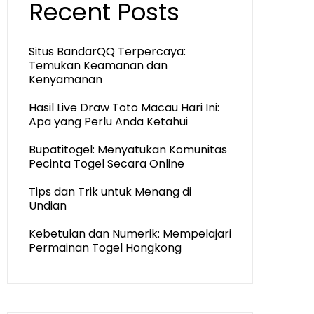
Recent Posts
Situs BandarQQ Terpercaya:
Temukan Keamanan dan
Kenyamanan
Hasil Live Draw Toto Macau Hari Ini:
Apa yang Perlu Anda Ketahui
Bupatitogel: Menyatukan Komunitas
Pecinta Togel Secara Online
Tips dan Trik untuk Menang di
Undian
Kebetulan dan Numerik: Mempelajari
Permainan Togel Hongkong