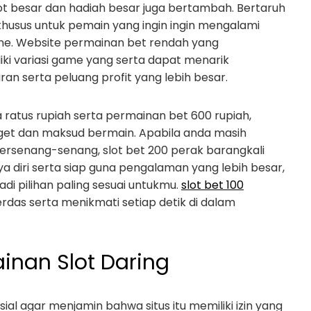
t besar dan hadiah besar juga bertambah. Bertaruh
rkhusus untuk pemain yang ingin ingin mengalami
ine. Website permainan bet rendah yang
iki variasi game yang serta dapat menarik
an serta peluang profit yang lebih besar.
 ratus rupiah serta permainan bet 600 rupiah,
et dan maksud bermain. Apabila anda masih
ersenang-senang, slot bet 200 perak barangkali
ya diri serta siap guna pengalaman yang lebih besar,
i pilihan paling sesuai untukmu.
slot bet 100
rdas serta menikmati setiap detik di dalam
ainan Slot Daring
sial agar menjamin bahwa situs itu memiliki izin yang