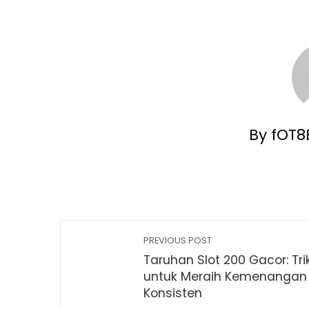
By fOT
PREVIOUS POST
Taruhan Slot 200 Gacor: Tri
untuk Meraih Kemenangan
Konsisten