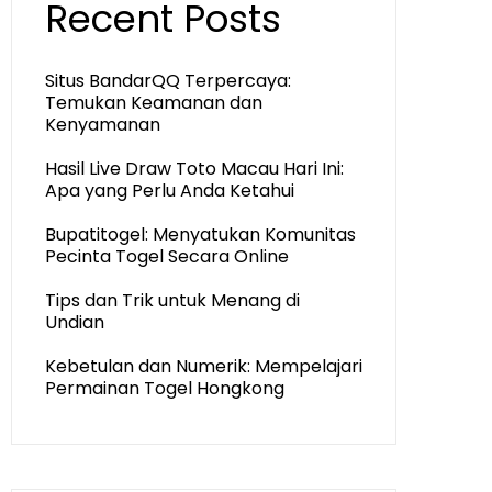
Recent Posts
Situs BandarQQ Terpercaya:
Temukan Keamanan dan
Kenyamanan
Hasil Live Draw Toto Macau Hari Ini:
Apa yang Perlu Anda Ketahui
Bupatitogel: Menyatukan Komunitas
Pecinta Togel Secara Online
Tips dan Trik untuk Menang di
Undian
Kebetulan dan Numerik: Mempelajari
Permainan Togel Hongkong