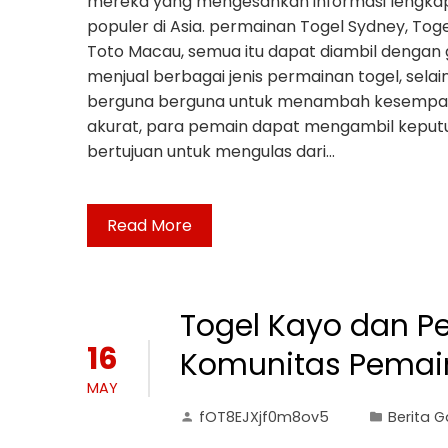
mereka yang mengesankan informasi lengkap
populer di Asia. permainan Togel Sydney, To
Toto Macau, semua itu dapat diambil dengan 
menjual berbagai jenis permainan togel, sela
berguna berguna untuk menambah kesempat
akurat, para pemain dapat mengambil keputusa
bertujuan untuk mengulas dari…
Read More
Togel Kayo dan 
16
Komunitas Pemain 
MAY
fOT8EJXjf0m8ov5
Berita 