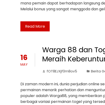
mana pemain dapat berhadapan langsung den
Melalui bonus yang sangat menggoda dan gel
Read More
Warga 88 dan Tog
16
Meraih Keberunt
MAY
fOT8EJXjf0m8ov5
Berita 
Di zaman modern ini, dunia perjudian online 
permainan menarik perhatian dan menguntung
populer adalah Warga88, yang memberikan pen
berbagai variasi permainan togel yang tersedi