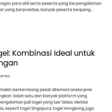
gan para ahli serta peserta yang berpengalaman.
ar yang berprestise, banyak peserta berjuang…
el: Kombinasi Ideal untuk
ungan
Games
semakin berkembang pesat ditemani aneka jenis
kan. Salah satu dari banyak platform yang
galaman judi togel yang luar biasa. Melalui
a, seperti togel Singapura, togel Hongkong, juga