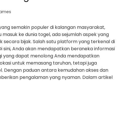
Games
yang semakin populer di kalangan masyarakat,
u masuk ke dunia togel, ada sejumlah aspek yang
 secara bijak. Salah satu platform yang terkenal di
Di sini, Anda akan mendapatkan beraneka informasi
tegi yang dapat menolong Anda mendapatkan
okasi untuk memasang taruhan, tetapi juga
el. Dengan paduan antara kemudahan akses dan
mberikan pengalaman yang nyaman. Dalam artikel