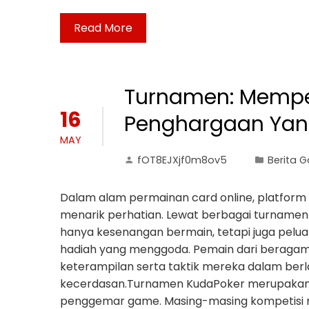
Read More
Turnamen: Memper
16
Penghargaan Yan
MAY
fOT8EJXjf0m8ov5
Berita 
Dalam alam permainan card online, platform
menarik perhatian. Lewat berbagai turnamen
hanya kesenangan bermain, tetapi juga pel
hadiah yang menggoda. Pemain dari beraga
keterampilan serta taktik mereka dalam berl
kecerdasan.Turnamen KudaPoker merupakan a
penggemar game. Masing-masing kompetisi m