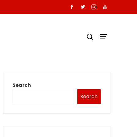
Search
Search