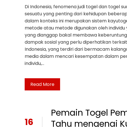
Di Indonesia, fenomena judi togel dan togel 
sesuatu yang penting dari kehidupan beberapa
dalam konteks ini merupakan sistem kayutogel 
metode atau metode digunakan oleh individu
yang dianggap bakal membawa keberuntungan.
dampak sosial yang perlu diperhatikan terkai
Indonesia, yang terdiri dari bermacam kalan
media dalam mencari kesempatan dalam perma
individu,…
Read More
Pemain Togel Pem
16
Tahu mengenai K