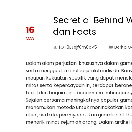
Secret di Behind 
16
dan Facts
MAY
fOT8EJXjf0m8ov5
Berita 
Dalam alam perjudian, khususnya dalam game to
serta menggoda minat sejumlah individu. Ba
maupun kekuatan spesifik yang dapat menolo
mitos serta kepercayaan ini, terdapat beraneka
togel dan bagaimana bagaimana hubunganny
Sejalan bersama meningkatnya populer game
menemukan metode untuk meningkatkan kese
ritual, serta kepercayaan akan guardian of 
menarik minat sejumlah orang. Dalam artikel i