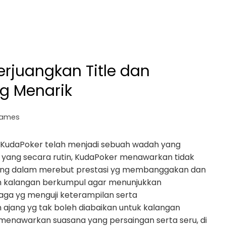
juangkan Title dan
g Menarik
Games
 KudaPoker telah menjadi sebuah wadah yang
 yang secara rutin, KudaPoker menawarkan tidak
uang dalam merebut prestasi yg membanggakan dan
m kalangan berkumpul agar menunjukkan
aga yg menguji keterampilan serta
jang yg tak boleh diabaikan untuk kalangan
enawarkan suasana yang persaingan serta seru, di