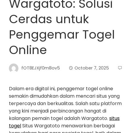
Wargatoto: Solusi
Cerdas untuk
Penggemar Togel
Online
fOT8EJXjf0m8ov5
October 7, 2025
Dalam era digital ini, penggemar togel online
semakin dimudahkan dalam mencari situs yang
terpercaya dan berkualitas. Salah satu platform
yang kini menjadi perbincangan hangat di
kalangan pemain togel adalah Wargatoto.
situs
togel
Situs Wargatoto menawarkan berbagai