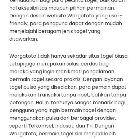
kemudahan bagi para pecinta togel, baik dalam
hal aksesibilitas maupun pilihan permainan.
Dengan desain website Wargatoto yang user-
friendly, para pengguna dapat dengan mudah
menjelajahi beragam jenis togel yang
ditawarkan.
Wargatoto tidak hanya sekadar situs togel biasa,
tetapi juga merupakan solusi cerdas bagi
mereka yang ingin menikmati pengalaman
bermain togel secara praktis. Dengan layanan
togel pulsa yang disediakan, para pemain dapat
melakukan transaksi tanpa ribet, bahkan tanpa
potongan. Hal ini tentunya sangat menarik bagi
pengguna yang ingin bermain togel dengan
menggunakan pulsa dari berbagai provider,
seperti Telkomsel, Indosat, dan Tri. Dengan
Wargatoto, bermain togel kini menjadi lebih