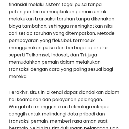
finansial melalui sistem togel pulsa tanpa
potongan. Ini memungkinkan pemain untuk
melakukan transaksi taruhan tanpa dikenakan
biaya tambahan, sehingga meningkatkan nilai
dari setiap taruhan yang ditempatkan. Metode
pembayaran yang fleksibel, termasuk
menggunakan pulsa dari berbagai operator
seperti Telkomsel, Indosat, dan Tri, juga
memudahkan pemain dalam melakukan
transaksi dengan cara yang paling sesuai bagi
mereka.
Terakhir, situs ini dikenal dapat diandalkan dalam
hal keamanan dan pelayanan pelanggan.
Wargatoto menggunakan teknologi enkripsi
canggih untuk melindungi data pribadi dan
transaksi pemain, memberi rasa aman saat
bermain. Selain itu, tim dukungan pelanggan siap