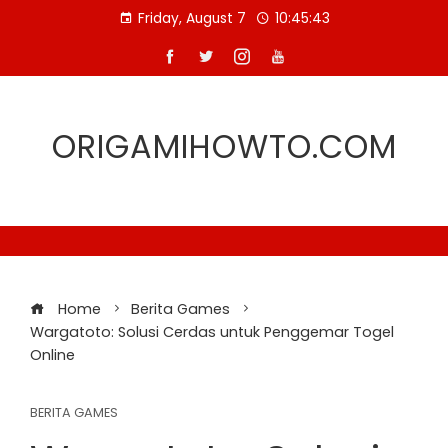
Skip
Friday, August 7
10:45:43
to
content
ORIGAMIHOWTO.COM
Home
Berita Games
Wargatoto: Solusi Cerdas untuk Penggemar Togel
Online
BERITA GAMES