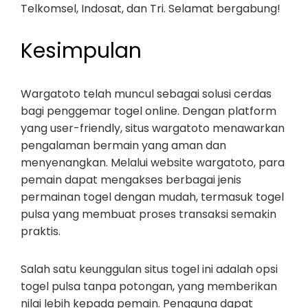
Telkomsel, Indosat, dan Tri. Selamat bergabung!
Kesimpulan
Wargatoto telah muncul sebagai solusi cerdas
bagi penggemar togel online. Dengan platform
yang user-friendly, situs wargatoto menawarkan
pengalaman bermain yang aman dan
menyenangkan. Melalui website wargatoto, para
pemain dapat mengakses berbagai jenis
permainan togel dengan mudah, termasuk togel
pulsa yang membuat proses transaksi semakin
praktis.
Salah satu keunggulan situs togel ini adalah opsi
togel pulsa tanpa potongan, yang memberikan
nilai lebih kepada pemain. Pengguna dapat