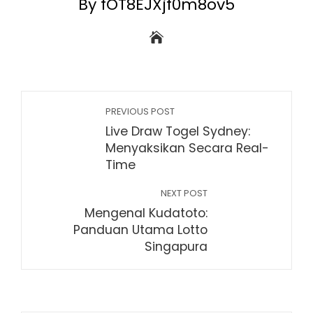
By fOT8EJXjf0m8ov5
PREVIOUS POST
Live Draw Togel Sydney:
Menyaksikan Secara Real-
Time
NEXT POST
Mengenal Kudatoto:
Panduan Utama Lotto
Singapura