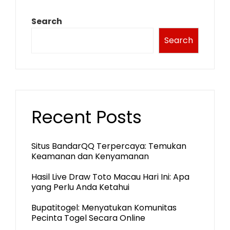
Search
Search
Recent Posts
Situs BandarQQ Terpercaya: Temukan
Keamanan dan Kenyamanan
Hasil Live Draw Toto Macau Hari Ini: Apa
yang Perlu Anda Ketahui
Bupatitogel: Menyatukan Komunitas
Pecinta Togel Secara Online