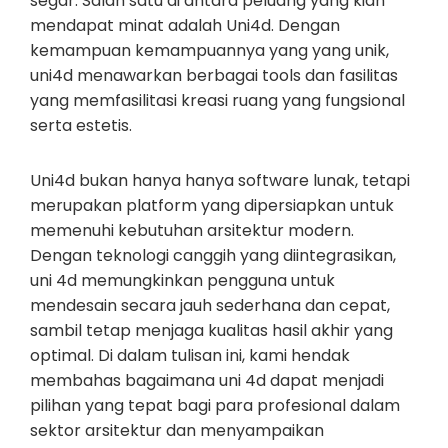
segar. Salah satu di antara peluang yang kian
mendapat minat adalah Uni4d. Dengan
kemampuan kemampuannya yang yang unik,
uni4d menawarkan berbagai tools dan fasilitas
yang memfasilitasi kreasi ruang yang fungsional
serta estetis.
Uni4d bukan hanya hanya software lunak, tetapi
merupakan platform yang dipersiapkan untuk
memenuhi kebutuhan arsitektur modern.
Dengan teknologi canggih yang diintegrasikan,
uni 4d memungkinkan pengguna untuk
mendesain secara jauh sederhana dan cepat,
sambil tetap menjaga kualitas hasil akhir yang
optimal. Di dalam tulisan ini, kami hendak
membahas bagaimana uni 4d dapat menjadi
pilihan yang tepat bagi para profesional dalam
sektor arsitektur dan menyampaikan