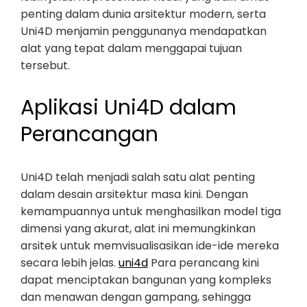
penting dalam dunia arsitektur modern, serta
Uni4D menjamin penggunanya mendapatkan
alat yang tepat dalam menggapai tujuan
tersebut.
Aplikasi Uni4D dalam
Perancangan
Uni4D telah menjadi salah satu alat penting
dalam desain arsitektur masa kini. Dengan
kemampuannya untuk menghasilkan model tiga
dimensi yang akurat, alat ini memungkinkan
arsitek untuk memvisualisasikan ide-ide mereka
secara lebih jelas.
uni4d
Para perancang kini
dapat menciptakan bangunan yang kompleks
dan menawan dengan gampang, sehingga