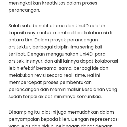
meningkatkan kreativitas dalam proses
perancangan.
Salah satu benefit utama dari Uni4D adalah
kapasitasnya untuk memfasilitasi kolaborasi di
antara tim. Dalam proyek perancangan
arsitektur, berbagai disiplin ilmu sering kali
terlibat. Dengan menggunakan Uni4D, para
arsitek, insinyur, dan ahli lainnya dapat kolaborasi
lebih efektif bersama-sama, berbagi ide dan
melakukan revisi secara real-time. Hal ini
mempercepat proses pembentukan
perancangan dan meminimalisir kesalahan yang
sudah terjadi akibat minimnya komunikasi.
Di samping itu, alat ini juga memudahkan dalam
penyampaian kepada klien. Dengan representasi
yang jelas dan hidup, pelanggan dapat dengan