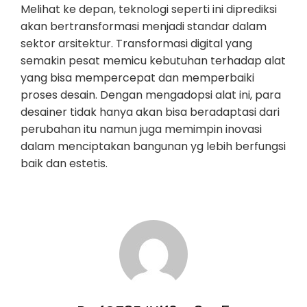
Melihat ke depan, teknologi seperti ini diprediksi
akan bertransformasi menjadi standar dalam
sektor arsitektur. Transformasi digital yang
semakin pesat memicu kebutuhan terhadap alat
yang bisa mempercepat dan memperbaiki
proses desain. Dengan mengadopsi alat ini, para
desainer tidak hanya akan bisa beradaptasi dari
perubahan itu namun juga memimpin inovasi
dalam menciptakan bangunan yg lebih berfungsi
baik dan estetis.