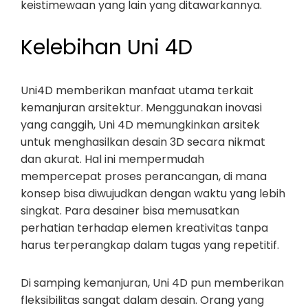
keistimewaan yang lain yang ditawarkannya.
Kelebihan Uni 4D
Uni4D memberikan manfaat utama terkait
kemanjuran arsitektur. Menggunakan inovasi
yang canggih, Uni 4D memungkinkan arsitek
untuk menghasilkan desain 3D secara nikmat
dan akurat. Hal ini mempermudah
mempercepat proses perancangan, di mana
konsep bisa diwujudkan dengan waktu yang lebih
singkat. Para desainer bisa memusatkan
perhatian terhadap elemen kreativitas tanpa
harus terperangkap dalam tugas yang repetitif.
Di samping kemanjuran, Uni 4D pun memberikan
fleksibilitas sangat dalam desain. Orang yang