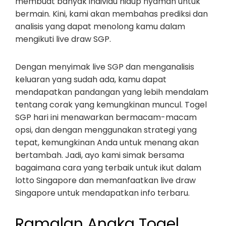
membuat banyak individu hidup nyaman untuk
bermain. Kini, kami akan membahas prediksi dan
analisis yang dapat menolong kamu dalam
mengikuti live draw SGP.
Dengan menyimak live SGP dan menganalisis
keluaran yang sudah ada, kamu dapat
mendapatkan pandangan yang lebih mendalam
tentang corak yang kemungkinan muncul. Togel
SGP hari ini menawarkan bermacam-macam
opsi, dan dengan menggunakan strategi yang
tepat, kemungkinan Anda untuk menang akan
bertambah. Jadi, ayo kami simak bersama
bagaimana cara yang terbaik untuk ikut dalam
lotto Singapore dan memanfaatkan live draw
Singapore untuk mendapatkan info terbaru.
Ramalan Angka Togel