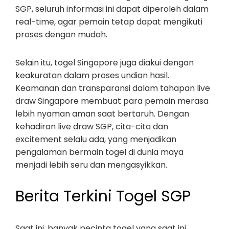
SGP, seluruh informasi ini dapat diperoleh dalam
real-time, agar pemain tetap dapat mengikuti
proses dengan mudah.
Selain itu, togel Singapore juga diakui dengan
keakuratan dalam proses undian hasil.
Keamanan dan transparansi dalam tahapan live
draw Singapore membuat para pemain merasa
lebih nyaman aman saat bertaruh. Dengan
kehadiran live draw SGP, cita-cita dan
excitement selalu ada, yang menjadikan
pengalaman bermain togel di dunia maya
menjadi lebih seru dan mengasyikkan.
Berita Terkini Togel SGP
Saat ini, banyak pecinta togel yang saat ini