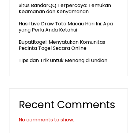
Situs BandarQQ Terpercaya: Temukan
Keamanan dan Kenyamanan
Hasil Live Draw Toto Macau Hari Ini: Apa
yang Perlu Anda Ketahui
Bupatitogel: Menyatukan Komunitas
Pecinta Togel Secara Online
Tips dan Trik untuk Menang di Undian
Recent Comments
No comments to show.