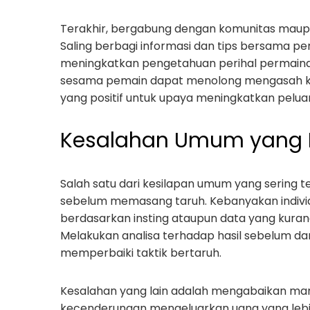
Terakhir, bergabung dengan komunitas maupu
Saling berbagi informasi dan tips bersama pe
meningkatkan pengetahuan perihal permain
sesama pemain dapat menolong mengasah k
yang positif untuk upaya meningkatkan peluang
Kesalahan Umum yang Pe
Salah satu dari kesilapan umum yang sering te
sebelum memasang taruh. Kebanyakan indivi
berdasarkan insting ataupun data yang kura
Melakukan analisa terhadap hasil sebelum d
memperbaiki taktik bertaruh.
Kesalahan yang lain adalah mengabaikan m
kecenderungan mengeluarkan uang yang lebi