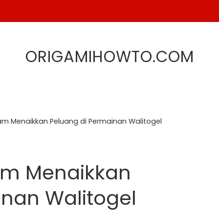
ORIGAMIHOWTO.COM
am Menaikkan Peluang di Permainan Walitogel
lam Menaikkan
inan Walitogel