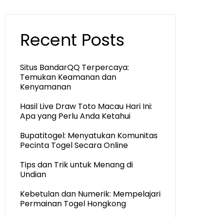
Recent Posts
Situs BandarQQ Terpercaya:
Temukan Keamanan dan
Kenyamanan
Hasil Live Draw Toto Macau Hari Ini:
Apa yang Perlu Anda Ketahui
Bupatitogel: Menyatukan Komunitas
Pecinta Togel Secara Online
Tips dan Trik untuk Menang di
Undian
Kebetulan dan Numerik: Mempelajari
Permainan Togel Hongkong