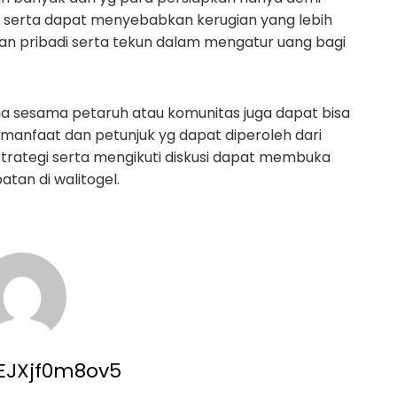
ggi serta dapat menyebabkan kerugian yang lebih
an pribadi serta tekun dalam mengatur uang bagi
 sesama petaruh atau komunitas juga dapat bisa
ermanfaat dan petunjuk yg dapat diperoleh dari
trategi serta mengikuti diskusi dapat membuka
an di walitogel.
8EJXjf0m8ov5