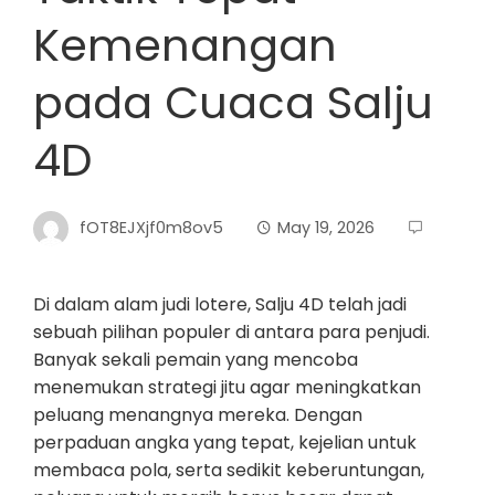
Kemenangan
pada Cuaca Salju
4D
fOT8EJXjf0m8ov5
May 19, 2026
Di dalam alam judi lotere, Salju 4D telah jadi
sebuah pilihan populer di antara para penjudi.
Banyak sekali pemain yang mencoba
menemukan strategi jitu agar meningkatkan
peluang menangnya mereka. Dengan
perpaduan angka yang tepat, kejelian untuk
membaca pola, serta sedikit keberuntungan,