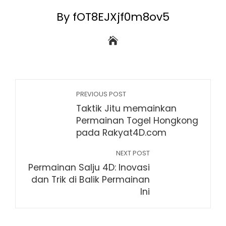
By fOT8EJXjf0m8ov5
PREVIOUS POST
Taktik Jitu memainkan
Permainan Togel Hongkong
pada Rakyat4D.com
NEXT POST
Permainan Salju 4D: Inovasi
dan Trik di Balik Permainan
Ini