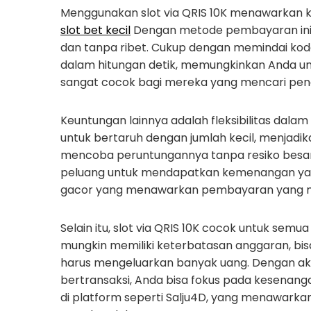
Menggunakan slot via QRIS 10K menawarkan 
slot bet kecil
Dengan metode pembayaran ini,
dan tanpa ribet. Cukup dengan memindai kode
dalam hitungan detik, memungkinkan Anda un
sangat cocok bagi mereka yang mencari peng
Keuntungan lainnya adalah fleksibilitas dala
untuk bertaruh dengan jumlah kecil, menjadik
mencoba peruntungannya tanpa resiko besar. 
peluang untuk mendapatkan kemenangan yang
gacor yang menawarkan pembayaran yang 
Selain itu, slot via QRIS 10K cocok untuk sem
mungkin memiliki keterbatasan anggaran, bis
harus mengeluarkan banyak uang. Dengan a
bertransaksi, Anda bisa fokus pada kesenan
di platform seperti Salju4D, yang menawarkan