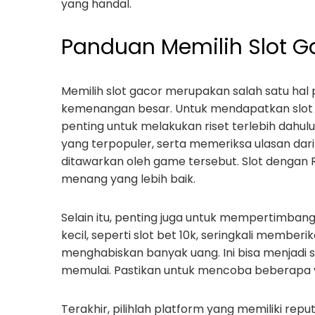
yang handal.
Panduan Memilih Slot G
Memilih slot gacor merupakan salah satu hal 
kemenangan besar. Untuk mendapatkan slot 
penting untuk melakukan riset terlebih dahul
yang terpopuler, serta memeriksa ulasan dari
ditawarkan oleh game tersebut. Slot dengan
menang yang lebih baik.
Selain itu, penting juga untuk mempertimbang
kecil, seperti slot bet 10k, seringkali memb
menghabiskan banyak uang. Ini bisa menjadi 
memulai. Pastikan untuk mencoba beberapa v
Terakhir, pilihlah platform yang memiliki repu