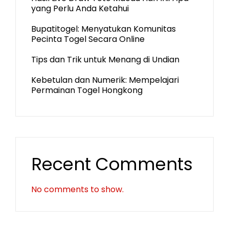
yang Perlu Anda Ketahui
Bupatitogel: Menyatukan Komunitas
Pecinta Togel Secara Online
Tips dan Trik untuk Menang di Undian
Kebetulan dan Numerik: Mempelajari
Permainan Togel Hongkong
Recent Comments
No comments to show.