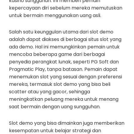
kasino sungguhan. Ini memberi pemain
kepercayaan diri sebelum mereka memutuskan
untuk bermain menggunakan uang asli.
Salah satu keunggulan utama dari slot demo
adalah dapat diakses di berbagai situs slot yang
ada demo. Hal ini memungkinkan pemain untuk
mencoba beberapa game dari berbagai
penyedia perangkat lunak, seperti PG Soft dan
Pragmatic Play, tanpa batasan. Pemain dapat
menemukan slot yang sesuai dengan preferensi
mereka, termasuk slot demo yang bisa beli
scatter atau yang gacor, sehingga
meningkatkan peluang mereka untuk menang
saat bermain dengan uang sungguhan.
Slot demo yang bisa dimainkan juga memberikan
kesempatan untuk belajar strategi dan