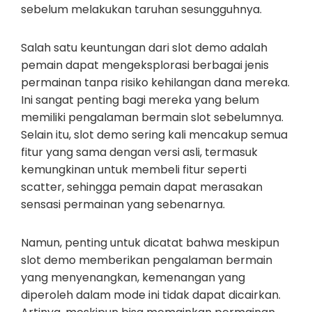
sebelum melakukan taruhan sesungguhnya.
Salah satu keuntungan dari slot demo adalah
pemain dapat mengeksplorasi berbagai jenis
permainan tanpa risiko kehilangan dana mereka.
Ini sangat penting bagi mereka yang belum
memiliki pengalaman bermain slot sebelumnya.
Selain itu, slot demo sering kali mencakup semua
fitur yang sama dengan versi asli, termasuk
kemungkinan untuk membeli fitur seperti
scatter, sehingga pemain dapat merasakan
sensasi permainan yang sebenarnya.
Namun, penting untuk dicatat bahwa meskipun
slot demo memberikan pengalaman bermain
yang menyenangkan, kemenangan yang
diperoleh dalam mode ini tidak dapat dicairkan.