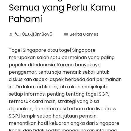
Semua yang Perlu Kamu
Pahami
fOT8EJXjf0m8ov5
Berita Games
Togel Singapore atau togel Singapore
merupakan salah satu permainan yang paling
populer di Indonesia. Karena banyaknya
penggemar, tentu saja menarik sekali untuk
diskusikan aspek-aspek berbeda dari permainan
ini. Di dalam artikel ini, kita akan menjelajahi
setiap informasi penting tentang togel SGP,
termasuk cara main, strategi yang bisa
digunakan, dan informasi terbaru dari live draw
SGP.Hampir setiap hari, jutaan pemain
menantikan hasil keluaran angka dari Singapore
Pools, dan tidak sedikit menggunakan informasi