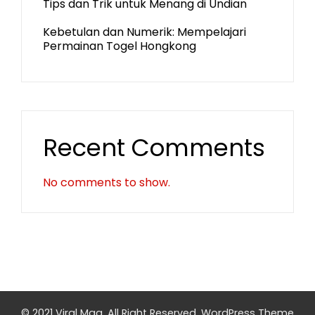
Tips dan Trik untuk Menang di Undian
Kebetulan dan Numerik: Mempelajari
Permainan Togel Hongkong
Recent Comments
No comments to show.
© 2021 Viral Mag. All Right Reserved.
WordPress Theme