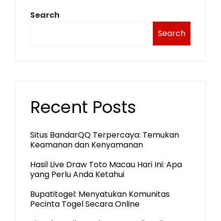
Search
Search
Recent Posts
Situs BandarQQ Terpercaya: Temukan
Keamanan dan Kenyamanan
Hasil Live Draw Toto Macau Hari Ini: Apa
yang Perlu Anda Ketahui
Bupatitogel: Menyatukan Komunitas
Pecinta Togel Secara Online