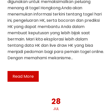
digunakan untuk memaksimalkan peluang
menang di togel Hongkong.Anda akan
menemukan informasi terkini tentang togel hari
ini, pengeluaran HK, serta bocoran dan prediksi
HK yang dapat membantu Anda dalam
membuat keputusan yang lebih bijak saat
bermain. Mari kita eksplorasi lebih dalam
tentang data HK dan live draw HK yang bisa
menjadi pedoman bagi para pemain togel online.
Dengan memahami mekanisme…
Read More
28
JUL