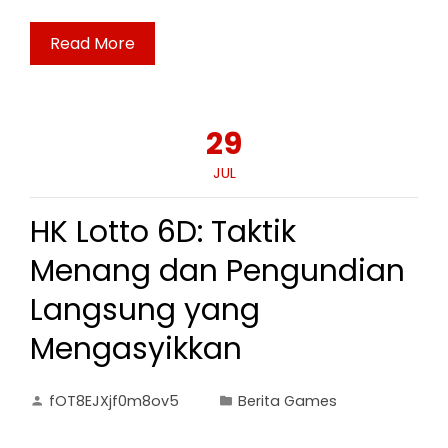
Read More
29
JUL
HK Lotto 6D: Taktik
Menang dan Pengundian
Langsung yang
Mengasyikkan
fOT8EJXjf0m8ov5
Berita Games