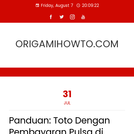
Skip
Friday, August 7
20:09:22
to
content
ORIGAMIHOWTO.COM
31
JUL
Panduan: Toto Dengan
Pembayaran Pulsa di