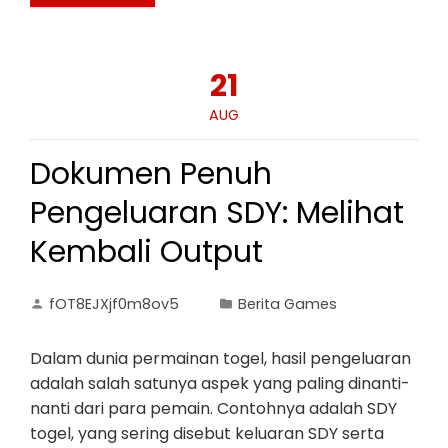
21
AUG
Dokumen Penuh
Pengeluaran SDY: Melihat
Kembali Output
fOT8EJXjf0m8ov5
Berita Games
Dalam dunia permainan togel, hasil pengeluaran
adalah salah satunya aspek yang paling dinanti-
nanti dari para pemain. Contohnya adalah SDY
togel, yang sering disebut keluaran SDY serta