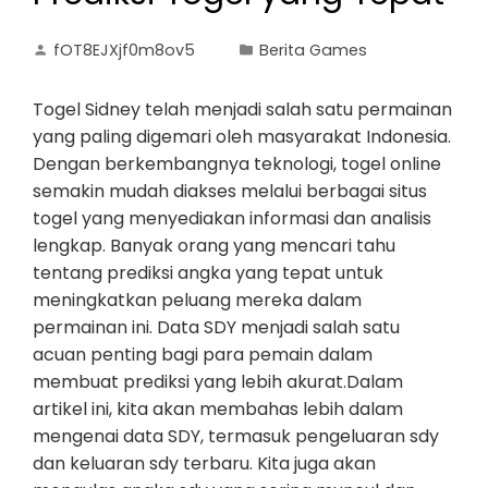
fOT8EJXjf0m8ov5
Berita Games
Togel Sidney telah menjadi salah satu permainan
yang paling digemari oleh masyarakat Indonesia.
Dengan berkembangnya teknologi, togel online
semakin mudah diakses melalui berbagai situs
togel yang menyediakan informasi dan analisis
lengkap. Banyak orang yang mencari tahu
tentang prediksi angka yang tepat untuk
meningkatkan peluang mereka dalam
permainan ini. Data SDY menjadi salah satu
acuan penting bagi para pemain dalam
membuat prediksi yang lebih akurat.Dalam
artikel ini, kita akan membahas lebih dalam
mengenai data SDY, termasuk pengeluaran sdy
dan keluaran sdy terbaru. Kita juga akan