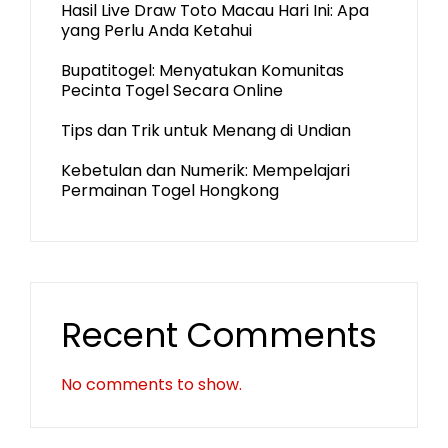
Hasil Live Draw Toto Macau Hari Ini: Apa
yang Perlu Anda Ketahui
Bupatitogel: Menyatukan Komunitas
Pecinta Togel Secara Online
Tips dan Trik untuk Menang di Undian
Kebetulan dan Numerik: Mempelajari
Permainan Togel Hongkong
Recent Comments
No comments to show.