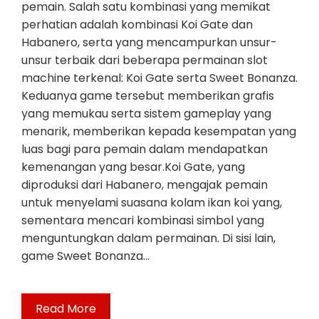
pemain. Salah satu kombinasi yang memikat
perhatian adalah kombinasi Koi Gate dan
Habanero, serta yang mencampurkan unsur-
unsur terbaik dari beberapa permainan slot
machine terkenal: Koi Gate serta Sweet Bonanza.
Keduanya game tersebut memberikan grafis
yang memukau serta sistem gameplay yang
menarik, memberikan kepada kesempatan yang
luas bagi para pemain dalam mendapatkan
kemenangan yang besar.Koi Gate, yang
diproduksi dari Habanero, mengajak pemain
untuk menyelami suasana kolam ikan koi yang,
sementara mencari kombinasi simbol yang
menguntungkan dalam permainan. Di sisi lain,
game Sweet Bonanza…
Read More