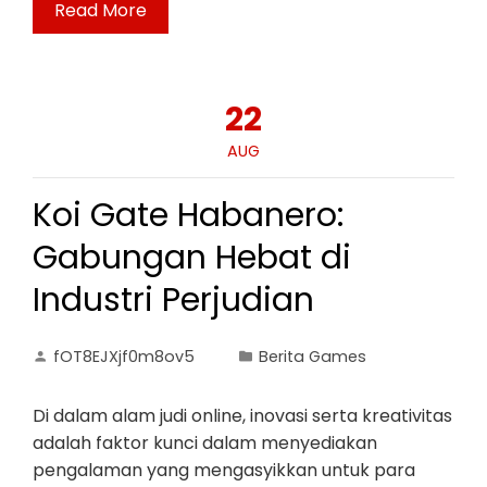
Read More
22
AUG
Koi Gate Habanero:
Gabungan Hebat di
Industri Perjudian
fOT8EJXjf0m8ov5
Berita Games
Di dalam alam judi online, inovasi serta kreativitas
adalah faktor kunci dalam menyediakan
pengalaman yang mengasyikkan untuk para