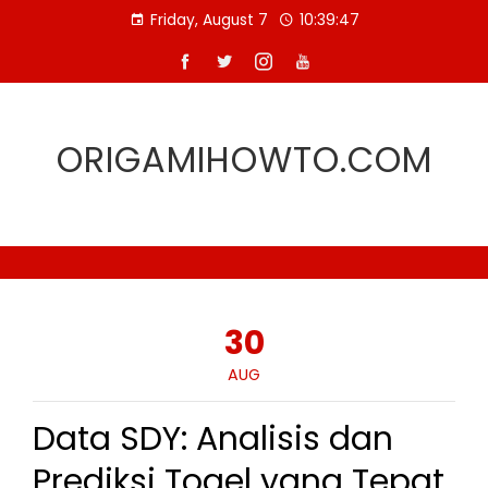
Skip
Friday, August 7
10:39:47
to
content
ORIGAMIHOWTO.COM
30
AUG
Data SDY: Analisis dan
Prediksi Togel yang Tepat