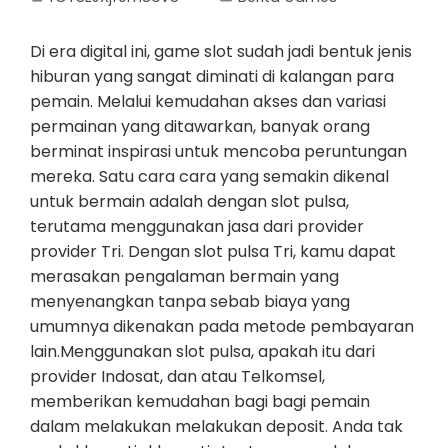
Di era digital ini, game slot sudah jadi bentuk jenis
hiburan yang sangat diminati di kalangan para
pemain. Melalui kemudahan akses dan variasi
permainan yang ditawarkan, banyak orang
berminat inspirasi untuk mencoba peruntungan
mereka. Satu cara cara yang semakin dikenal
untuk bermain adalah dengan slot pulsa,
terutama menggunakan jasa dari provider
provider Tri. Dengan slot pulsa Tri, kamu dapat
merasakan pengalaman bermain yang
menyenangkan tanpa sebab biaya yang
umumnya dikenakan pada metode pembayaran
lain.Menggunakan slot pulsa, apakah itu dari
provider Indosat, dan atau Telkomsel,
memberikan kemudahan bagi bagi pemain
dalam melakukan melakukan deposit. Anda tak