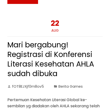
22
AUG
Mari bergabung!
Registrasi di Konferensi
Literasi Kesehatan AHLA
sudah dibuka
fOT8EJXjf0m8ov5
Berita Games
Pertemuan Kesehatan Literasi Global ke-
sembilan yg diadakan oleh AHLA sekarang telah