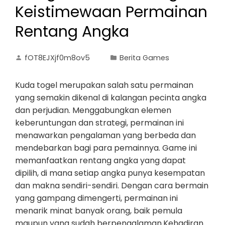
Keistimewaan Permainan
Rentang Angka
fOT8EJXjf0m8ov5
Berita Games
Kuda togel merupakan salah satu permainan
yang semakin dikenal di kalangan pecinta angka
dan perjudian. Menggabungkan elemen
keberuntungan dan strategi, permainan ini
menawarkan pengalaman yang berbeda dan
mendebarkan bagi para pemainnya. Game ini
memanfaatkan rentang angka yang dapat
dipilih, di mana setiap angka punya kesempatan
dan makna sendiri-sendiri. Dengan cara bermain
yang gampang dimengerti, permainan ini
menarik minat banyak orang, baik pemula
maupun yang sudah berpengalaman.Kehadiran