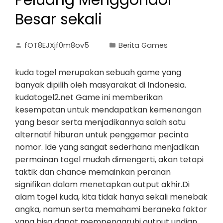
Peluang Menggondol
Besar sekali
fOT8EJXjf0m8ov5
Berita Games
kuda togel merupakan sebuah game yang
banyak dipilih oleh masyarakat di Indonesia.
kudatogel2.net Game ini memberikan
kesempatan untuk mendapatkan kemenangan
yang besar serta menjadikannya salah satu
alternatif hiburan untuk penggemar pecinta
nomor. Ide yang sangat sederhana menjadikan
permainan togel mudah dimengerti, akan tetapi
taktik dan chance memainkan peranan
signifikan dalam menetapkan output akhir.Di
alam togel kuda, kita tidak hanya sekali menebak
angka, namun serta memahami beraneka faktor
yang bisa dapat mempengaruhi output undian.