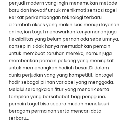
penjudi modern yang ingin menemukan metode
baru dan inovatif untuk menikmati sensasi togel.
Berkat perkembangan teknologi terbaru
ditambah akses yang makin luas menuju layanan
online, ion togel menawarkan kenyamanan juga
fleksibilitas yang belum pernah ada sebelumnya.
Konsep ini tidak hanya memudahkan pemain
untuk membuat taruhan mereka, namun juga
memberikan pemain peluang yang meningkat
untuk memenangkan hadiah besar.Di dalam
dunia perjudian yang yang kompetitif, Iontogel
hadir sebagai pilihan variabel yang menggoda.
Melalui serangkaian fitur yang menarik serta
tampilan yang bersahabat bagi pengguna,
pemain togel bisa secara mudah menelusuri
beragam permainan serta mencari data
terbaru…