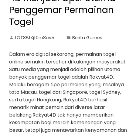
Penggemar Permainan
Togel
fOT8EJXjf0m8ov5
Berita Games
Dalam era digital sekarang, permainan togel
online semakin tersohor di kalangan masyarakat.
Satu media yang menjadi adalah pilihan utama
banyak penggemar togel adalah Rakyat4D.
Melalui beragam tipe permainan yang, misalnya
toto Macau, togel dari Singapore, togel Sydney,
serta togel Hongkong, Rakyat4D berhasil
menarik minat pemain dari diverse latar
belakang.Rakyat4D tak hanya memberikan
kesempatan bagi meraih kemenangan yang
besar, tetapi juga menawarkan kenyamanan dan