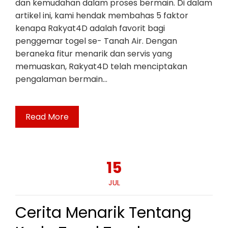
dan kemudahan dalam proses bermain. Di dalam
artikel ini, kami hendak membahas 5 faktor
kenapa Rakyat4D adalah favorit bagi
penggemar togel se- Tanah Air. Dengan
beraneka fitur menarik dan servis yang
memuaskan, Rakyat4D telah menciptakan
pengalaman bermain…
Read More
15
JUL
Cerita Menarik Tentang