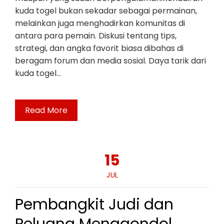
kuda togel bukan sekadar sebagai permainan,
melainkan juga menghadirkan komunitas di
antara para pemain. Diskusi tentang tips,
strategi, dan angka favorit biasa dibahas di
beragam forum dan media sosial. Daya tarik dari
kuda togel…
Read More
15
JUL
Pembangkit Judi dan