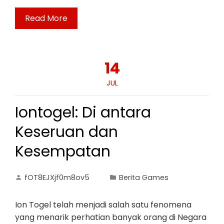
Read More
14
JUL
Iontogel: Di antara
Keseruan dan
Kesempatan
fOT8EJXjf0m8ov5
Berita Games
Ion Togel telah menjadi salah satu fenomena
yang menarik perhatian banyak orang di Negara