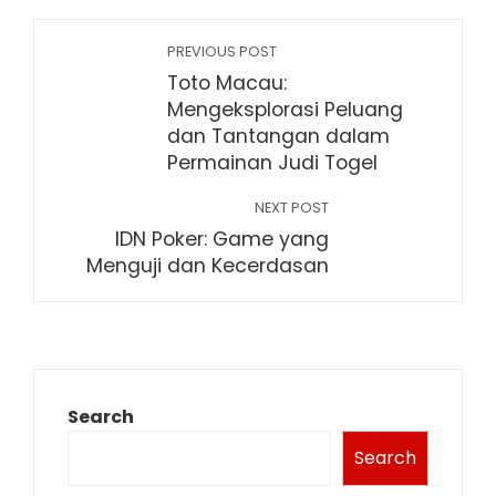
PREVIOUS POST
Toto Macau:
Mengeksplorasi Peluang
dan Tantangan dalam
Permainan Judi Togel
NEXT POST
IDN Poker: Game yang
Menguji dan Kecerdasan
Search
Search