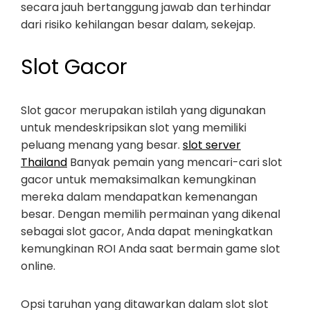
secara jauh bertanggung jawab dan terhindar
dari risiko kehilangan besar dalam, sekejap.
Slot Gacor
Slot gacor merupakan istilah yang digunakan
untuk mendeskripsikan slot yang memiliki
peluang menang yang besar.
slot server
Thailand
Banyak pemain yang mencari-cari slot
gacor untuk memaksimalkan kemungkinan
mereka dalam mendapatkan kemenangan
besar. Dengan memilih permainan yang dikenal
sebagai slot gacor, Anda dapat meningkatkan
kemungkinan ROI Anda saat bermain game slot
online.
Opsi taruhan yang ditawarkan dalam slot slot