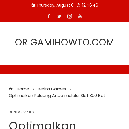
Skip
Thursday, August 6
12:46:46
to
content
ORIGAMIHOWTO.COM
Home
Berita Games
Optimalkan Peluang Anda melalui Slot 300 Bet
BERITA GAMES
Optimalkan