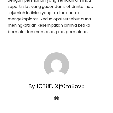
dengan permainan yang semakin diminati
seperti slot yang gacor dan slot di internet,
sejumlah individu yang tertarik untuk
mengeksplorasi kedua opsi tersebut guna
meningkatkan kesempatan dirinya ketika
bermain dan memenangkan permainan.
By fOT8EJXjf0m8ov5