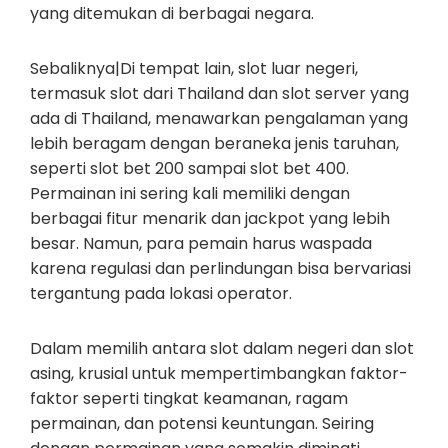
yang ditemukan di berbagai negara.
Sebaliknya|Di tempat lain, slot luar negeri,
termasuk slot dari Thailand dan slot server yang
ada di Thailand, menawarkan pengalaman yang
lebih beragam dengan beraneka jenis taruhan,
seperti slot bet 200 sampai slot bet 400.
Permainan ini sering kali memiliki dengan
berbagai fitur menarik dan jackpot yang lebih
besar. Namun, para pemain harus waspada
karena regulasi dan perlindungan bisa bervariasi
tergantung pada lokasi operator.
Dalam memilih antara slot dalam negeri dan slot
asing, krusial untuk mempertimbangkan faktor-
faktor seperti tingkat keamanan, ragam
permainan, dan potensi keuntungan. Seiring