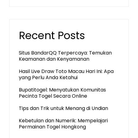
Recent Posts
Situs BandarQQ Terpercaya: Temukan
Keamanan dan Kenyamanan
Hasil Live Draw Toto Macau Hari Ini: Apa
yang Perlu Anda Ketahui
Bupatitogel: Menyatukan Komunitas
Pecinta Togel Secara Online
Tips dan Trik untuk Menang di Undian
Kebetulan dan Numerik: Mempelajari
Permainan Togel Hongkong