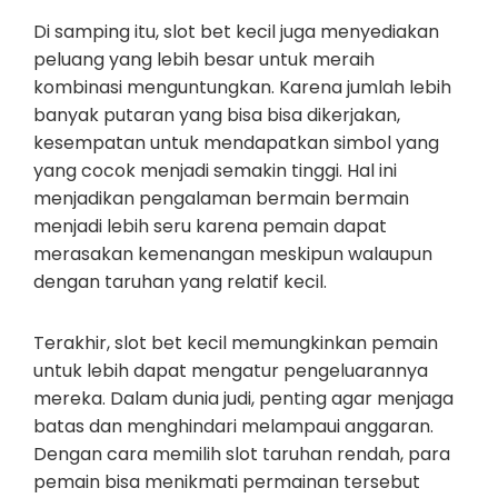
Di samping itu, slot bet kecil juga menyediakan
peluang yang lebih besar untuk meraih
kombinasi menguntungkan. Karena jumlah lebih
banyak putaran yang bisa bisa dikerjakan,
kesempatan untuk mendapatkan simbol yang
yang cocok menjadi semakin tinggi. Hal ini
menjadikan pengalaman bermain bermain
menjadi lebih seru karena pemain dapat
merasakan kemenangan meskipun walaupun
dengan taruhan yang relatif kecil.
Terakhir, slot bet kecil memungkinkan pemain
untuk lebih dapat mengatur pengeluarannya
mereka. Dalam dunia judi, penting agar menjaga
batas dan menghindari melampaui anggaran.
Dengan cara memilih slot taruhan rendah, para
pemain bisa menikmati permainan tersebut