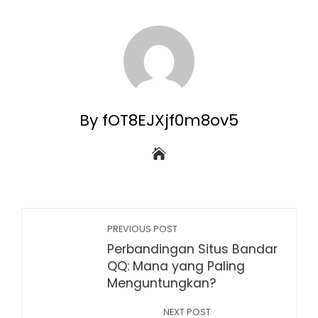
By fOT8EJXjf0m8ov5
PREVIOUS POST
Perbandingan Situs Bandar
QQ: Mana yang Paling
Menguntungkan?
NEXT POST