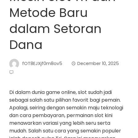
Metode Baru
dalam Setoran
Dana
fOT8EJXjf0m8ov5
December 10, 2025
Di dalam dunia game online, slot sudah jadi
sebagai salah satu pilihan favorit bagi pemain.
Apalagi, seiring dengan semakin maju teknologi
dan cara pembayaran, permainan slot kini
menawarkan variasi yang lebih seru serta
mudah. Salah satu cara yang semakin populer