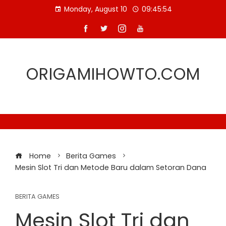
Skip
Monday, August 10
09:45:55
to
content
ORIGAMIHOWTO.COM
Home
Berita Games
Mesin Slot Tri dan Metode Baru dalam Setoran Dana
BERITA GAMES
Mesin Slot Tri dan