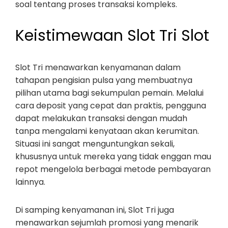
soal tentang proses transaksi kompleks.
Keistimewaan Slot Tri Slot
Slot Tri menawarkan kenyamanan dalam
tahapan pengisian pulsa yang membuatnya
pilihan utama bagi sekumpulan pemain. Melalui
cara deposit yang cepat dan praktis, pengguna
dapat melakukan transaksi dengan mudah
tanpa mengalami kenyataan akan kerumitan.
Situasi ini sangat menguntungkan sekali,
khususnya untuk mereka yang tidak enggan mau
repot mengelola berbagai metode pembayaran
lainnya.
Di samping kenyamanan ini, Slot Tri juga
menawarkan sejumlah promosi yang menarik