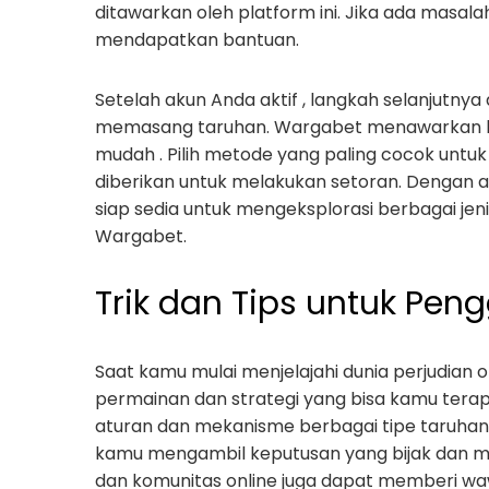
ditawarkan oleh platform ini. Jika ada masal
mendapatkan bantuan.
Setelah akun Anda aktif , langkah selanjutny
memasang taruhan. Wargabet menawarkan b
mudah . Pilih metode yang paling cocok untuk
diberikan untuk melakukan setoran. Dengan ak
siap sedia untuk mengeksplorasi berbagai je
Wargabet.
Trik dan Tips untuk Pen
Saat kamu mulai menjelajahi dunia perjudian
permainan dan strategi yang bisa kamu tera
aturan dan mekanisme berbagai tipe taruhan 
kamu mengambil keputusan yang bijak dan me
dan komunitas online juga dapat memberi waw