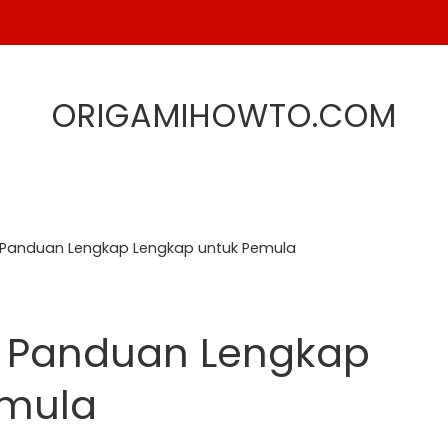
ORIGAMIHOWTO.COM
 Panduan Lengkap Lengkap untuk Pemula
: Panduan Lengkap
emula