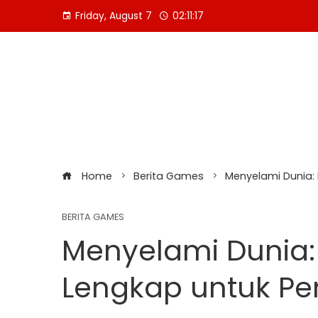
Skip
Friday, August 7
02:11:18
to
content
Home
Berita Games
Menyelami Dunia:
BERITA GAMES
Menyelami Dunia
Lengkap untuk P