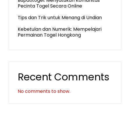
Bupatitogel: Menyatukan Komunitas
Pecinta Togel Secara Online
Tips dan Trik untuk Menang di Undian
Kebetulan dan Numerik: Mempelajari
Permainan Togel Hongkong
Recent Comments
No comments to show.