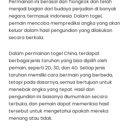
Permainan ini berasal dari Tiongkok dan telah
menjadi bagian dari budaya perjudian di banyak
negara, termasuk Indonesia. Dalam togel,
pemain mencoba memprediksi angka yang akan
keluar dalam hasil pengundian yang dilakukan
secara berkala.
Dalam permainan togel China, terdapat
berbagai jenis taruhan yang bisa dipilih oleh
pemain, seperti 2D, 3D, dan 4D. Setiap jenis
taruhan memiliki cara bermain yang berbeda,
tetapi pada dasarnya, semua bertujuan untuk
menebak angka yang tepat. Hasil dari
pengundian ini biasanya diumumkan secara
terbuka, dan pemain dapat memeriksa hasil
tersebut untuk mengetahui apakah mereka
menang atau tidak.