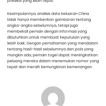
prediksi yang lebih tepat.
Kesimpulannya, analisis data keluaran China
tidak hanya memberikan gambaran tentang
angka-angka sebelumnya, tetapi juga
membekali pemain dengan informasi yang
dibutuhkan untuk membuat keputusan yang
lebih baik. Dengan pemahaman yang mendalam
tentang hasil-hasil sebelumnya dan pola yang
mungkin ada, pemain togel dapat meningkatkan
peluang mereka dalam menemukan nomor yang
tepat dan meraih kemungkinan kemenangan.