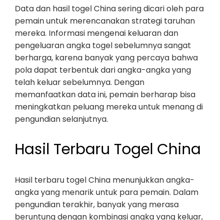
Data dan hasil togel China sering dicari oleh para
pemain untuk merencanakan strategi taruhan
mereka. Informasi mengenai keluaran dan
pengeluaran angka togel sebelumnya sangat
berharga, karena banyak yang percaya bahwa
pola dapat terbentuk dari angka-angka yang
telah keluar sebelumnya. Dengan
memanfaatkan data ini, pemain berharap bisa
meningkatkan peluang mereka untuk menang di
pengundian selanjutnya.
Hasil Terbaru Togel China
Hasil terbaru togel China menunjukkan angka-
angka yang menarik untuk para pemain. Dalam
pengundian terakhir, banyak yang merasa
beruntung dengan kombinasi angka yang keluar,