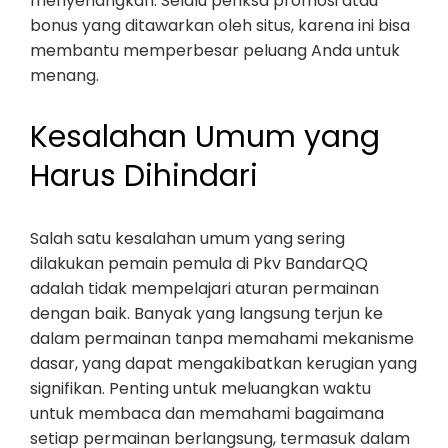
menyenangkan. Selalu periksa promosi atau
bonus yang ditawarkan oleh situs, karena ini bisa
membantu memperbesar peluang Anda untuk
menang.
Kesalahan Umum yang
Harus Dihindari
Salah satu kesalahan umum yang sering
dilakukan pemain pemula di Pkv BandarQQ
adalah tidak mempelajari aturan permainan
dengan baik. Banyak yang langsung terjun ke
dalam permainan tanpa memahami mekanisme
dasar, yang dapat mengakibatkan kerugian yang
signifikan. Penting untuk meluangkan waktu
untuk membaca dan memahami bagaimana
setiap permainan berlangsung, termasuk dalam