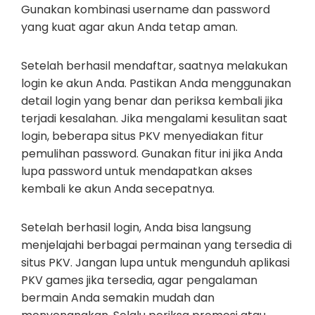
Gunakan kombinasi username dan password
yang kuat agar akun Anda tetap aman.
Setelah berhasil mendaftar, saatnya melakukan
login ke akun Anda. Pastikan Anda menggunakan
detail login yang benar dan periksa kembali jika
terjadi kesalahan. Jika mengalami kesulitan saat
login, beberapa situs PKV menyediakan fitur
pemulihan password. Gunakan fitur ini jika Anda
lupa password untuk mendapatkan akses
kembali ke akun Anda secepatnya.
Setelah berhasil login, Anda bisa langsung
menjelajahi berbagai permainan yang tersedia di
situs PKV. Jangan lupa untuk mengunduh aplikasi
PKV games jika tersedia, agar pengalaman
bermain Anda semakin mudah dan