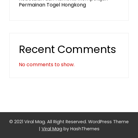
Permainan Togel Hongkong
Recent Comments
No comments to show.
© 2021 Viral Mag. All Right Reserved.
WordPress Theme
|
Viral Mag
by HashThemes