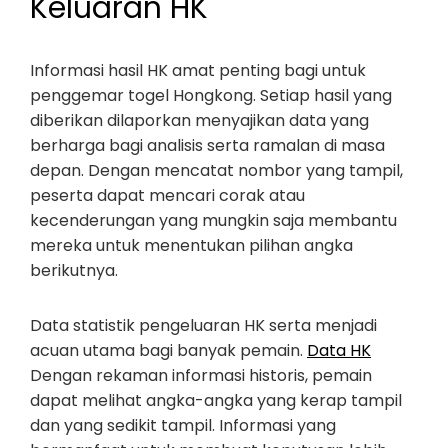
Keluaran HK
Informasi hasil HK amat penting bagi untuk
penggemar togel Hongkong. Setiap hasil yang
diberikan dilaporkan menyajikan data yang
berharga bagi analisis serta ramalan di masa
depan. Dengan mencatat nombor yang tampil,
peserta dapat mencari corak atau
kecenderungan yang mungkin saja membantu
mereka untuk menentukan pilihan angka
berikutnya.
Data statistik pengeluaran HK serta menjadi
acuan utama bagi banyak pemain.
Data HK
Dengan rekaman informasi historis, pemain
dapat melihat angka-angka yang kerap tampil
dan yang sedikit tampil. Informasi yang