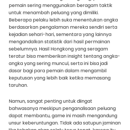
pemain sering menggunakan beragam taktik
untuk menambah peluang yang dimiliki.
Beberapa pelaku lebih suka menentukan angka
berdasarkan pengalaman mereka sendiri serta
kejadian sehari-hari, sementara yang lainnya
mengandalkan statistik dari hasil permainan
sebelumnya. Hasil Hongkong yang seragam
teratur bisa memberikan insight tentang angka-
angka yang sering muncul, serta ini bisa jadi
dasar bagi para pemain dalam mengambil
keputusan yang lebih baik ketika memasang
taruhan.
Namun, sangat penting untuk diingat
bahwasanya meskipun penganalisaan peluang
dapat membantu, game ini masih mengandung
unsur keberuntungan. Tidak ada satupun jaminan