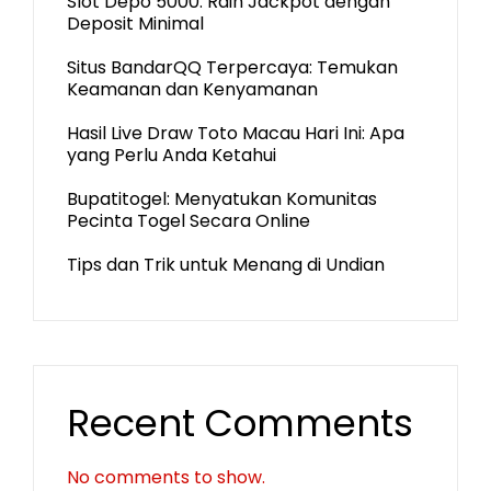
Slot Depo 5000: Raih Jackpot dengan
Deposit Minimal
Situs BandarQQ Terpercaya: Temukan
Keamanan dan Kenyamanan
Hasil Live Draw Toto Macau Hari Ini: Apa
yang Perlu Anda Ketahui
Bupatitogel: Menyatukan Komunitas
Pecinta Togel Secara Online
Tips dan Trik untuk Menang di Undian
Recent Comments
No comments to show.