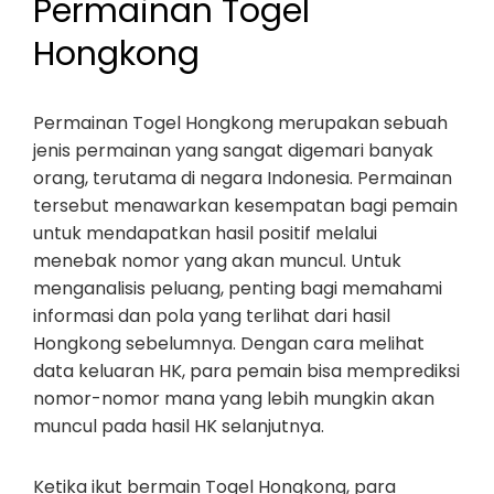
Permainan Togel
Hongkong
Permainan Togel Hongkong merupakan sebuah
jenis permainan yang sangat digemari banyak
orang, terutama di negara Indonesia. Permainan
tersebut menawarkan kesempatan bagi pemain
untuk mendapatkan hasil positif melalui
menebak nomor yang akan muncul. Untuk
menganalisis peluang, penting bagi memahami
informasi dan pola yang terlihat dari hasil
Hongkong sebelumnya. Dengan cara melihat
data keluaran HK, para pemain bisa memprediksi
nomor-nomor mana yang lebih mungkin akan
muncul pada hasil HK selanjutnya.
Ketika ikut bermain Togel Hongkong, para