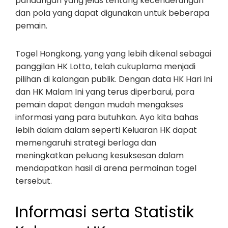
pandangan yang jelas tentang kecenderungan
dan pola yang dapat digunakan untuk beberapa
pemain.
Togel Hongkong, yang yang lebih dikenal sebagai
panggilan HK Lotto, telah cukuplama menjadi
pilihan di kalangan publik. Dengan data HK Hari Ini
dan HK Malam Ini yang terus diperbarui, para
pemain dapat dengan mudah mengakses
informasi yang para butuhkan. Ayo kita bahas
lebih dalam dalam seperti Keluaran HK dapat
memengaruhi strategi berlaga dan
meningkatkan peluang kesuksesan dalam
mendapatkan hasil di arena permainan togel
tersebut.
Informasi serta Statistik