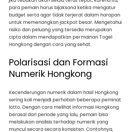
jika tebakan akan selalu terus tepat, karena itu,
para pemain harus bijaksana ketika mengatur
budget serta agar tidak terjerat dalam harapan
untuk memenangkan jackpot besar. Mengetahui
risiko dan peluang yang tersedia merupakan
cipta dalam mendapatkan permainan Togel
Hongkong dengan cara yang sehat.
Polarisasi dan Formasi
Numerik Hongkong
Kecenderungan numerik dalam hasil Hongkong
sering kali menjadi perhatian beberapa peminat
lotto. Dengan cara melihat informasi Hongkong
berasal dari periode yang lalu, pemain bisa
melakukan analisis terhadap numerik yang
muncul secara secara konsisten. Contohnya,