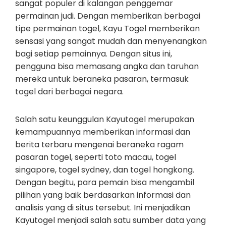
sangat populer di kalangan penggemar
permainan judi. Dengan memberikan berbagai
tipe permainan togel, Kayu Togel memberikan
sensasi yang sangat mudah dan menyenangkan
bagi setiap pemainnya. Dengan situs ini,
pengguna bisa memasang angka dan taruhan
mereka untuk beraneka pasaran, termasuk
togel dari berbagai negara.
Salah satu keunggulan Kayutogel merupakan
kemampuannya memberikan informasi dan
berita terbaru mengenai beraneka ragam
pasaran togel, seperti toto macau, togel
singapore, togel sydney, dan togel hongkong.
Dengan begitu, para pemain bisa mengambil
pilihan yang baik berdasarkan informasi dan
analisis yang di situs tersebut. Ini menjadikan
Kayutogel menjadi salah satu sumber data yang