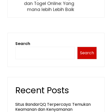
dan Togel Online: Yang
mana lebih Lebih Baik
Search
Search
Recent Posts
Situs BandarQQ Terpercaya: Temukan
Keamanan dan Kenyamanan