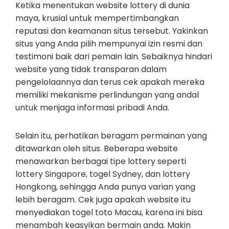
Ketika menentukan website lottery di dunia
maya, krusial untuk mempertimbangkan
reputasi dan keamanan situs tersebut. Yakinkan
situs yang Anda pilih mempunyai izin resmi dan
testimoni baik dari pemain lain. Sebaiknya hindari
website yang tidak transparan dalam
pengelolaannya dan terus cek apakah mereka
memiliki mekanisme perlindungan yang andal
untuk menjaga informasi pribadi Anda.
Selain itu, perhatikan beragam permainan yang
ditawarkan oleh situs. Beberapa website
menawarkan berbagai tipe lottery seperti
lottery Singapore, togel Sydney, dan lottery
Hongkong, sehingga Anda punya varian yang
lebih beragam. Cek juga apakah website itu
menyediakan togel toto Macau, karena ini bisa
menambah keasyikan bermain anda. Makin