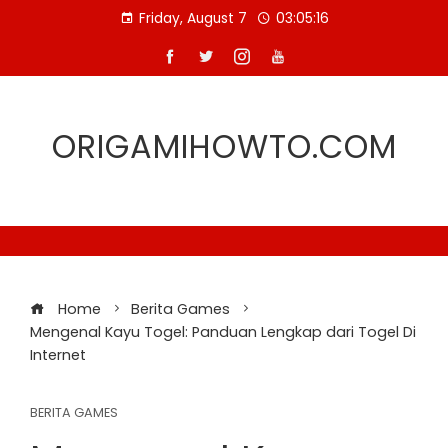
Skip
Friday, August 7
03:05:16
to
content
ORIGAMIHOWTO.COM
Home
Berita Games
Mengenal Kayu Togel: Panduan Lengkap dari Togel Di
Internet
BERITA GAMES