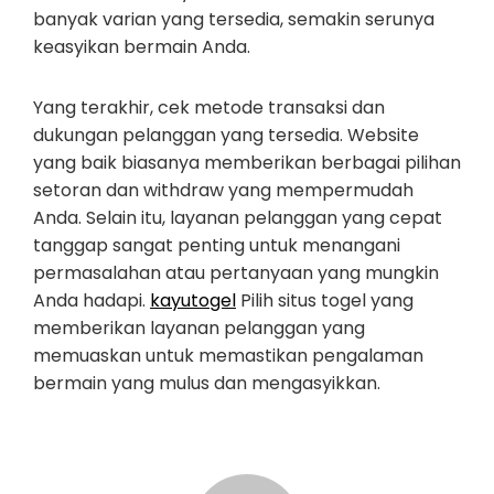
banyak varian yang tersedia, semakin serunya
keasyikan bermain Anda.
Yang terakhir, cek metode transaksi dan
dukungan pelanggan yang tersedia. Website
yang baik biasanya memberikan berbagai pilihan
setoran dan withdraw yang mempermudah
Anda. Selain itu, layanan pelanggan yang cepat
tanggap sangat penting untuk menangani
permasalahan atau pertanyaan yang mungkin
Anda hadapi.
kayutogel
Pilih situs togel yang
memberikan layanan pelanggan yang
memuaskan untuk memastikan pengalaman
bermain yang mulus dan mengasyikkan.