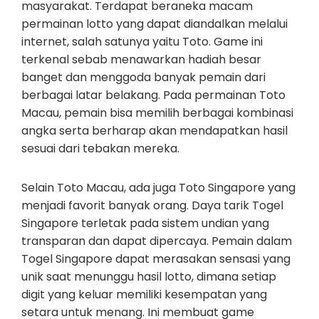
masyarakat. Terdapat beraneka macam
permainan lotto yang dapat diandalkan melalui
internet, salah satunya yaitu Toto. Game ini
terkenal sebab menawarkan hadiah besar
banget dan menggoda banyak pemain dari
berbagai latar belakang. Pada permainan Toto
Macau, pemain bisa memilih berbagai kombinasi
angka serta berharap akan mendapatkan hasil
sesuai dari tebakan mereka.
Selain Toto Macau, ada juga Toto Singapore yang
menjadi favorit banyak orang. Daya tarik Togel
Singapore terletak pada sistem undian yang
transparan dan dapat dipercaya. Pemain dalam
Togel Singapore dapat merasakan sensasi yang
unik saat menunggu hasil lotto, dimana setiap
digit yang keluar memiliki kesempatan yang
setara untuk menang. Ini membuat game