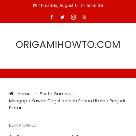
Skip
Thursday, August 6
18:56:49
to
content
ORIGAMIHOWTO.COM
Home
Berita Games
Mengapa Kawan Togel adalah Pilihan Utama Penjudi
Pintar
BERITA GAMES