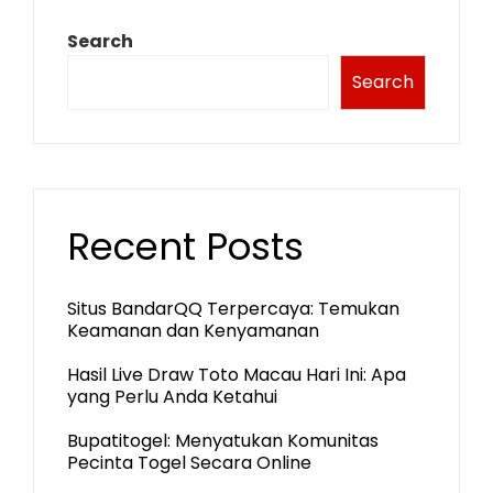
Search
Search
Recent Posts
Situs BandarQQ Terpercaya: Temukan
Keamanan dan Kenyamanan
Hasil Live Draw Toto Macau Hari Ini: Apa
yang Perlu Anda Ketahui
Bupatitogel: Menyatukan Komunitas
Pecinta Togel Secara Online