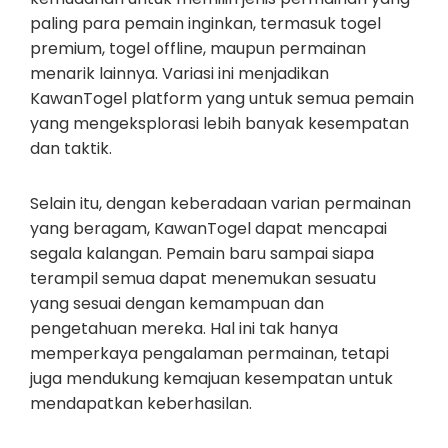
paling para pemain inginkan, termasuk togel
premium, togel offline, maupun permainan
menarik lainnya. Variasi ini menjadikan
KawanTogel platform yang untuk semua pemain
yang mengeksplorasi lebih banyak kesempatan
dan taktik.
Selain itu, dengan keberadaan varian permainan
yang beragam, KawanTogel dapat mencapai
segala kalangan. Pemain baru sampai siapa
terampil semua dapat menemukan sesuatu
yang sesuai dengan kemampuan dan
pengetahuan mereka. Hal ini tak hanya
memperkaya pengalaman permainan, tetapi
juga mendukung kemajuan kesempatan untuk
mendapatkan keberhasilan.