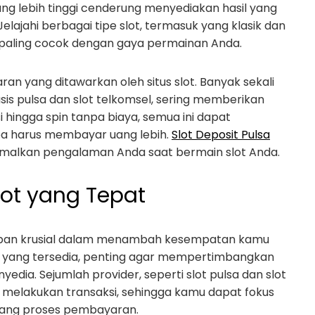
yang lebih tinggi cenderung menyediakan hasil yang
lajahi berbagai tipe slot, termasuk yang klasik dan
aling cocok dengan gaya permainan Anda.
n yang ditawarkan oleh situs slot. Banyak sekali
sis pulsa dan slot telkomsel, sering memberikan
i hingga spin tanpa biaya, semua ini dapat
a harus membayar uang lebih.
Slot Deposit Pulsa
imalkan pengalaman Anda saat bermain slot Anda.
ot yang Tepat
ahapan krusial dalam menambah kesempatan kamu
n yang tersedia, penting agar mempertimbangkan
nyedia. Sejumlah provider, seperti slot pulsa dan slot
melakukan transaksi, sehingga kamu dapat fokus
tang proses pembayaran.