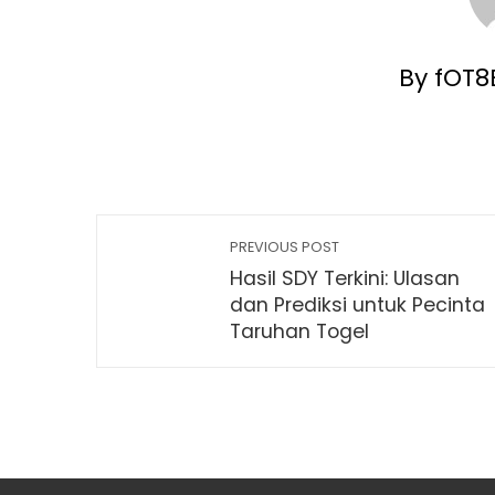
By fOT
PREVIOUS POST
Hasil SDY Terkini: Ulasan
dan Prediksi untuk Pecinta
Taruhan Togel