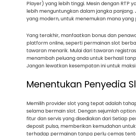
Player) yang lebih tinggi. Mesin dengan RTP 
lebih menguntungkan dalam jangka panjang. Je
yang modern, untuk menemukan mana yang p
Yang terakhir, manfaatkan bonus dan penawara
platform online, seperti permainan slot berba
tawaran menarik. Mulai dari tawaran registras
menambah peluang anda untuk berhasil tanp
Jangan lewatkan kesempatan ini untuk maks
Menentukan Penyedia Sl
Memilih provider slot yang tepat adalah t
selama bermain slot. Dengan sejumlah optio
fitur dan servis yang disediakan dari Setiap pe
deposit pulsa, memberikan kemudahan untuk 
terhadap permainan tanpa perlu cemas ten