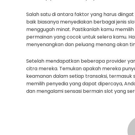
Salah satu di antara faktor yang harus diingat
baik biasanya menyediakan berbagai jenis slot i
menggugah minat. Pastikanlah kamu memilih
permainan yang cocok untuk selera kamu. Ha
menyenangkan dan peluang menang akan tin
Setelah mendapatkan beberapa provider yan
citra mereka. Temukan apakah mereka punya 
keamanan dalam setiap transaksi, termasuk sl
memilih penyedia yang dapat dipercaya, And
dan mengalami sensasi bermain slot yang ser