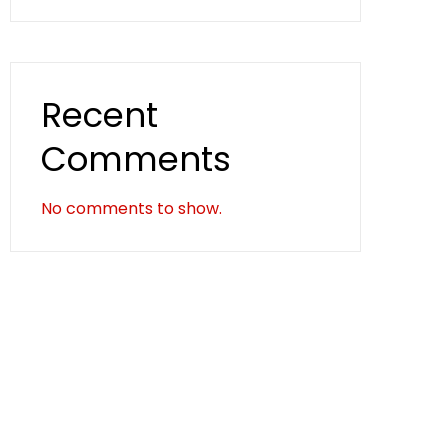
Recent
Comments
No comments to show.