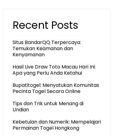
Recent Posts
Situs BandarQQ Terpercaya:
Temukan Keamanan dan
Kenyamanan
Hasil Live Draw Toto Macau Hari Ini:
Apa yang Perlu Anda Ketahui
Bupatitogel: Menyatukan Komunitas
Pecinta Togel Secara Online
Tips dan Trik untuk Menang di
Undian
Kebetulan dan Numerik: Mempelajari
Permainan Togel Hongkong