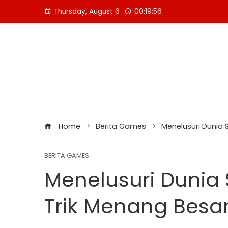
Skip
Thursday, August 6
00:19:56
to
content
Home
Berita Games
Menelusuri Dunia S
BERITA GAMES
Menelusuri Dunia S
Trik Menang Besa