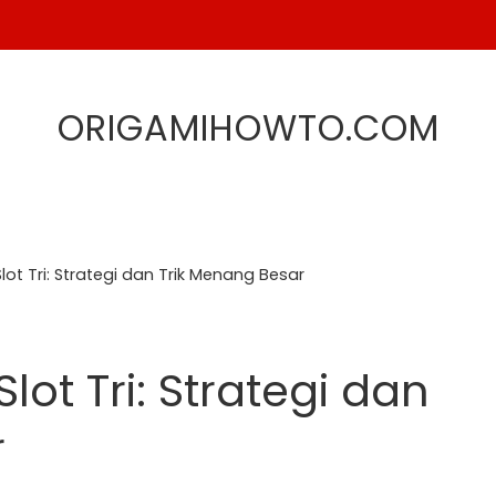
ORIGAMIHOWTO.COM
lot Tri: Strategi dan Trik Menang Besar
lot Tri: Strategi dan
r