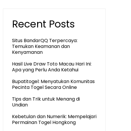
Recent Posts
Situs BandarQQ Terpercaya:
Temukan Keamanan dan
Kenyamanan
Hasil Live Draw Toto Macau Hari Ini:
Apa yang Perlu Anda Ketahui
Bupatitogel: Menyatukan Komunitas
Pecinta Togel Secara Online
Tips dan Trik untuk Menang di
Undian
Kebetulan dan Numerik: Mempelajari
Permainan Togel Hongkong