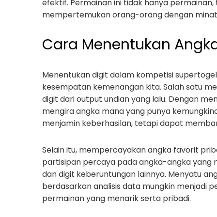
efektif. Permainan ini tidak hanya permainan
mempertemukan orang-orang dengan minat 
Cara Menentukan Angk
Menentukan digit dalam kompetisi supertoge
kesempatan kemenangan kita. Salah satu met
digit dari output undian yang lalu. Dengan me
mengira angka mana yang punya kemungkinan le
menjamin keberhasilan, tetapi dapat memba
Selain itu, mempercayakan angka favorit prib
partisipan percaya pada angka-angka yang memi
dan digit keberuntungan lainnya. Menyatu an
berdasarkan analisis data mungkin menjadi 
permainan yang menarik serta pribadi.