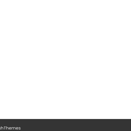
shThemes