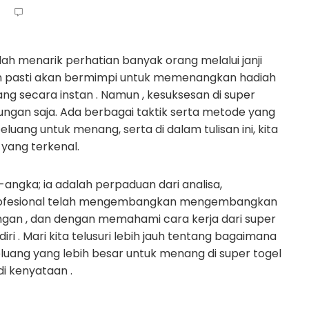
dah menarik perhatian banyak orang melalui janji
in pasti akan bermimpi untuk memenangkan hadiah
 secara instan . Namun , kesuksesan di super
ngan saja. Ada berbagai taktik serta metode yang
uang untuk menang, serta di dalam tulisan ini, kita
yang terkenal.
ngka; ia adalah perpaduan dari analisa,
n profesional telah mengembangkan mengembangkan
angan , dan dengan memahami cara kerja dari super
ri . Mari kita telusuri lebih jauh tentang bagaimana
ang yang lebih besar untuk menang di super togel
i kenyataan .