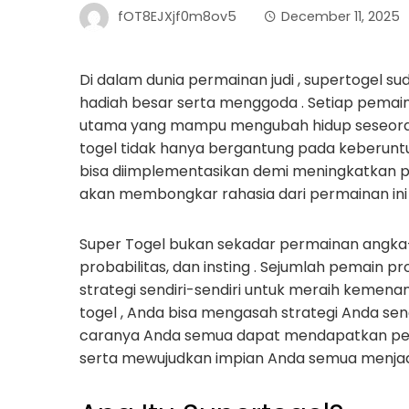
fOT8EJXjf0m8ov5
December 11, 2025
Di dalam dunia permainan judi , supertogel su
hadiah besar serta menggoda . Setiap pema
utama yang mampu mengubah hidup seseorang
togel tidak hanya bergantung pada keberuntu
bisa diimplementasikan demi meningkatkan pel
akan membongkar rahasia dari permainan ini 
Super Togel bukan sekadar permainan angka-a
probabilitas, dan insting . Sejumlah pemai
strategi sendiri-sendiri untuk meraih kemen
togel , Anda bisa mengasah strategi Anda sendi
caranya Anda semua dapat mendapatkan pelu
serta mewujudkan impian Anda semua menjad