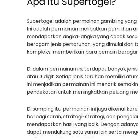
Apa Itu Supertogel?
Supertogel adalah permainan gambling yang d
Ini adalah permainan melibatkan pemilihan 
mendapatkan angka-angka yang cocok sesuai
beragam jenis pertaruhan, yang dimulai dari 
kompleks, memberikan para pemain beragam 
Di dalam permainan ini, terdapat banyak jenis 
atau 4 digit. Setiap jenis taruhan memiliki 
ini menjadikan permainan ini menarik semaki
pendekatan untuk meningkatkan peluang me
Di samping itu, permainan ini juga dikenal ka
berbagi saran, strategi-strategi, dan peng
mendapatkan hasil yang baik. Dengan adanya
dapat mendukung satu sama lain serta menge