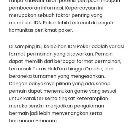
tanpa khawatir akan potensi penipuan maupun
pembocoran informasi. Kepercayaan ini
merupakan sebuah faktor penting yang
membuat IDN Poker lebih terkenal di tengah
komunitas penikmat poker.
Di samping itu, kelebihan IDN Poker adalah variasi
format permainan yang ditawarkan. Pemain
dapat memilih dari berbagai format permainan,
termasuk Texas Hold’em hingga Omaha, dan
beraneka turnamen yang mengesankan.
Dengan banyaknya pilihan yang ada, setiap
pemain dapat menemukan game yang sesuai
untuk karakter serta tingkat keterampilan
mereka sendiri, menjadikan pengalaman
bermain jadi lebih menyenangkan serta
bermacam-macam.