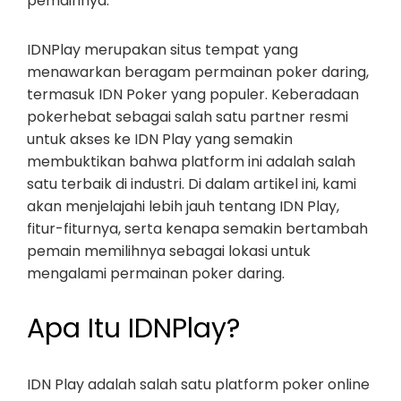
pemainnya.
IDNPlay merupakan situs tempat yang
menawarkan beragam permainan poker daring,
termasuk IDN Poker yang populer. Keberadaan
pokerhebat sebagai salah satu partner resmi
untuk akses ke IDN Play yang semakin
membuktikan bahwa platform ini adalah salah
satu terbaik di industri. Di dalam artikel ini, kami
akan menjelajahi lebih jauh tentang IDN Play,
fitur-fiturnya, serta kenapa semakin bertambah
pemain memilihnya sebagai lokasi untuk
mengalami permainan poker daring.
Apa Itu IDNPlay?
IDN Play adalah salah satu platform poker online