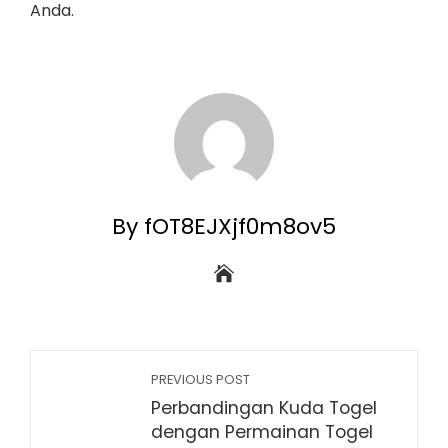
Anda.
By fOT8EJXjf0m8ov5
PREVIOUS POST
Perbandingan Kuda Togel
dengan Permainan Togel