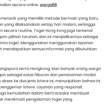
ndian secara online.
warga88
a menarik yang memiliki metode bermain yang baru.
n yang dilaksanakan setiap hari malam, sehingga
secara routine. Togel Hong Kong juga terkenal
gam pilihan taruhan, dan ini menjadikannya sebagai
cinta togel. Menggunakan menggunakan layanan
h mendapatkan semua informasi yang dibutuhkan
Singapura serta Hongkong, kian banyak orang warga
ngan sebagai solusi hiburan dan penanaman modal.
ses ke dua jenis lotere ini, menunjukkan bahwa ini
enggemar lotere. Layanan yang responsif,
 juga kemudahan dalam bertransaksi membuat
ntuk menikmati pengalaman togel yang