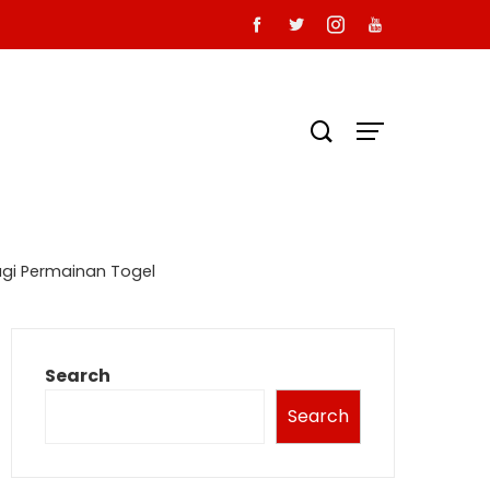
agi Permainan Togel
Search
Search