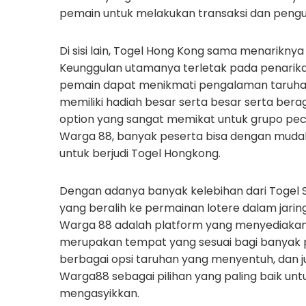
pemain untuk melakukan transaksi dan pengu
Di sisi lain, Togel Hong Kong sama menarikny
Keunggulan utamanya terletak pada penarika
pemain dapat menikmati pengalaman taruhan 
memiliki hadiah besar serta besar serta bera
option yang sangat memikat untuk grupo pe
Warga 88, banyak peserta bisa dengan muda
untuk berjudi Togel Hongkong.
Dengan adanya banyak kelebihan dari Togel 
yang beralih ke permainan lotere dalam jari
Warga 88 adalah platform yang menyediakan ak
merupakan tempat yang sesuai bagi banyak p
berbagai opsi taruhan yang menyentuh, dan
Warga88 sebagai pilihan yang paling baik u
mengasyikkan.