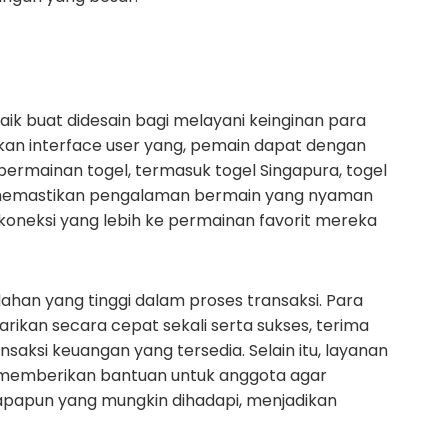
ik buat didesain bagi melayani keinginan para
kan interface user yang, pemain dapat dengan
ainan togel, termasuk togel Singapura, togel
ini memastikan pengalaman bermain yang nyaman
neksi yang lebih ke permainan favorit mereka
han yang tinggi dalam proses transaksi. Para
kan secara cepat sekali serta sukses, terima
aksi keuangan yang tersedia. Selain itu, layanan
u memberikan bantuan untuk anggota agar
apapun yang mungkin dihadapi, menjadikan