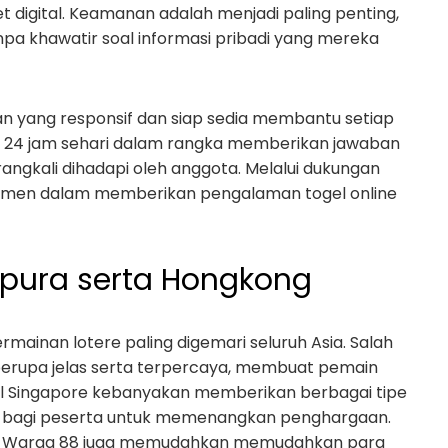
t digital. Keamanan adalah menjadi paling penting,
pa khawatir soal informasi pribadi yang mereka
 yang responsif dan siap sedia membantu setiap
a 24 jam sehari dalam rangka memberikan jawaban
ngkali dihadapi oleh anggota. Melalui dukungan
men dalam memberikan pengalaman togel online
apura serta Hongkong
permainan lotere paling digemari seluruh Asia. Salah
 berupa jelas serta terpercaya, membuat pemain
gel Singapore kebanyakan memberikan berbagai tipe
k bagi peserta untuk memenangkan penghargaan.
ainya Warga 88 juga memudahkan memudahkan para