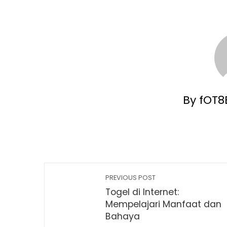
By fOT
PREVIOUS POST
Togel di Internet:
Mempelajari Manfaat dan
Bahaya