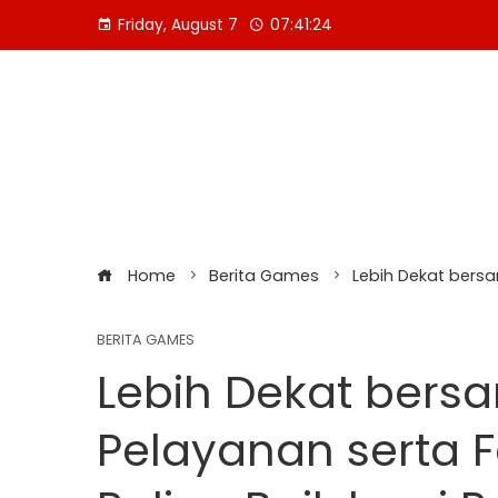
Skip
Friday, August 7
07:41:25
to
content
Home
Berita Games
Lebih Dekat bersa
BERITA GAMES
Lebih Dekat bers
Pelayanan serta Fa