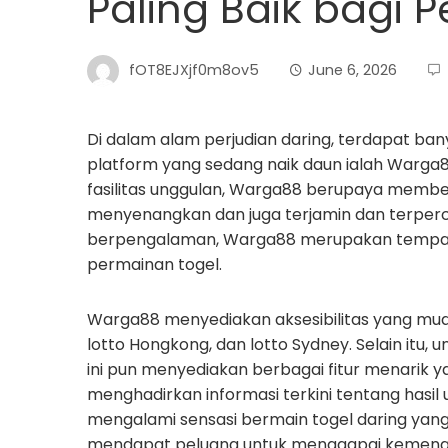
Paling Baik bagi 
fOT8EJXjf0m8ov5
June 6, 2026
Di dalam alam perjudian daring, terdapat bany
platform yang sedang naik daun ialah Warga
fasilitas unggulan, Warga88 berupaya membe
menyenangkan dan juga terjamin dan terperc
berpengalaman, Warga88 merupakan tempat 
permainan togel.
Warga88 menyediakan aksesibilitas yang muda
lotto Hongkong, dan lotto Sydney. Selain it
ini pun menyediakan berbagai fitur menarik
menghadirkan informasi terkini tentang hasil
mengalami sensasi bermain togel daring yang l
mendapat peluang untuk menggapai kemena