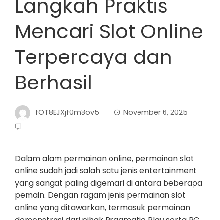
Langkah Praktis
Mencari Slot Online
Terpercaya dan
Berhasil
fOT8EJXjf0m8ov5
November 6, 2025
Dalam alam permainan online, permainan slot
online sudah jadi salah satu jenis entertainment
yang sangat paling digemari di antara beberapa
pemain. Dengan ragam jenis permainan slot
online yang ditawarkan, termasuk permainan
demonstrasi dari pihak Pragmatic Play serta PG