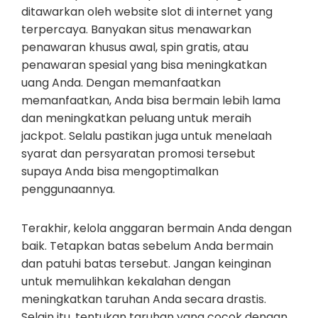
ditawarkan oleh website slot di internet yang
terpercaya. Banyakan situs menawarkan
penawaran khusus awal, spin gratis, atau
penawaran spesial yang bisa meningkatkan
uang Anda. Dengan memanfaatkan
memanfaatkan, Anda bisa bermain lebih lama
dan meningkatkan peluang untuk meraih
jackpot. Selalu pastikan juga untuk menelaah
syarat dan persyaratan promosi tersebut
supaya Anda bisa mengoptimalkan
penggunaannya.
Terakhir, kelola anggaran bermain Anda dengan
baik. Tetapkan batas sebelum Anda bermain
dan patuhi batas tersebut. Jangan keinginan
untuk memulihkan kekalahan dengan
meningkatkan taruhan Anda secara drastis.
Selain itu, tentukan taruhan yang cocok dengan