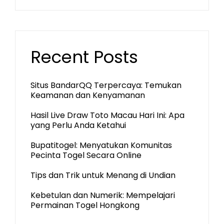
Recent Posts
Situs BandarQQ Terpercaya: Temukan
Keamanan dan Kenyamanan
Hasil Live Draw Toto Macau Hari Ini: Apa
yang Perlu Anda Ketahui
Bupatitogel: Menyatukan Komunitas
Pecinta Togel Secara Online
Tips dan Trik untuk Menang di Undian
Kebetulan dan Numerik: Mempelajari
Permainan Togel Hongkong