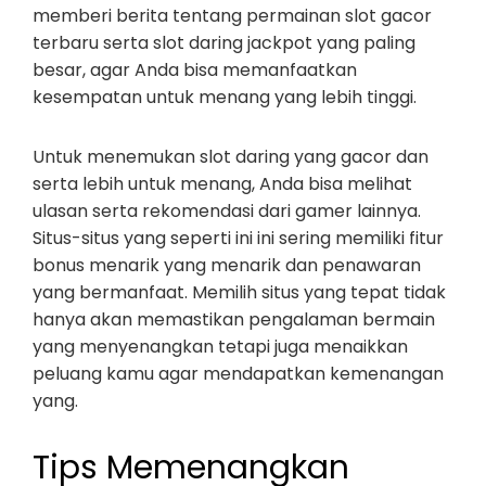
memberi berita tentang permainan slot gacor
terbaru serta slot daring jackpot yang paling
besar, agar Anda bisa memanfaatkan
kesempatan untuk menang yang lebih tinggi.
Untuk menemukan slot daring yang gacor dan
serta lebih untuk menang, Anda bisa melihat
ulasan serta rekomendasi dari gamer lainnya.
Situs-situs yang seperti ini ini sering memiliki fitur
bonus menarik yang menarik dan penawaran
yang bermanfaat. Memilih situs yang tepat tidak
hanya akan memastikan pengalaman bermain
yang menyenangkan tetapi juga menaikkan
peluang kamu agar mendapatkan kemenangan
yang.
Tips Memenangkan