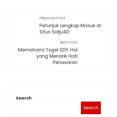
PREVIOUS POST
Petunjuk Lengkap Masuk di
Situs Salju4D
NEXT POST
Memahami Togel SDY: Hal
yang Menarik Hati
Penasaran
Search
Search