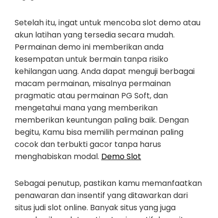
Setelah itu, ingat untuk mencoba slot demo atau
akun latihan yang tersedia secara mudah.
Permainan demo ini memberikan anda
kesempatan untuk bermain tanpa risiko
kehilangan uang. Anda dapat menguji berbagai
macam permainan, misalnya permainan
pragmatic atau permainan PG Soft, dan
mengetahui mana yang memberikan
memberikan keuntungan paling baik. Dengan
begitu, Kamu bisa memilih permainan paling
cocok dan terbukti gacor tanpa harus
menghabiskan modal.
Demo Slot
Sebagai penutup, pastikan kamu memanfaatkan
penawaran dan insentif yang ditawarkan dari
situs judi slot online. Banyak situs yang juga