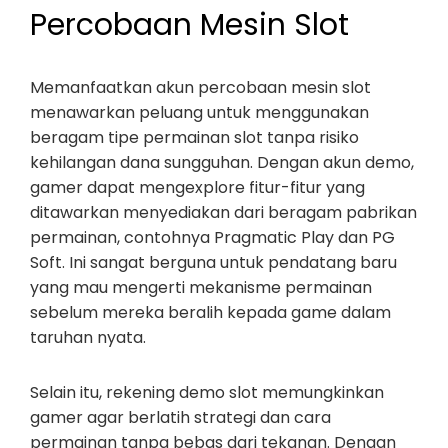
Percobaan Mesin Slot
Memanfaatkan akun percobaan mesin slot
menawarkan peluang untuk menggunakan
beragam tipe permainan slot tanpa risiko
kehilangan dana sungguhan. Dengan akun demo,
gamer dapat mengexplore fitur-fitur yang
ditawarkan menyediakan dari beragam pabrikan
permainan, contohnya Pragmatic Play dan PG
Soft. Ini sangat berguna untuk pendatang baru
yang mau mengerti mekanisme permainan
sebelum mereka beralih kepada game dalam
taruhan nyata.
Selain itu, rekening demo slot memungkinkan
gamer agar berlatih strategi dan cara
permainan tanpa bebas dari tekanan. Dengan