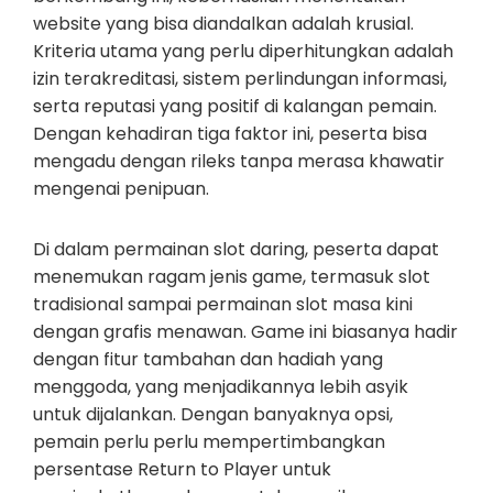
website yang bisa diandalkan adalah krusial.
Kriteria utama yang perlu diperhitungkan adalah
izin terakreditasi, sistem perlindungan informasi,
serta reputasi yang positif di kalangan pemain.
Dengan kehadiran tiga faktor ini, peserta bisa
mengadu dengan rileks tanpa merasa khawatir
mengenai penipuan.
Di dalam permainan slot daring, peserta dapat
menemukan ragam jenis game, termasuk slot
tradisional sampai permainan slot masa kini
dengan grafis menawan. Game ini biasanya hadir
dengan fitur tambahan dan hadiah yang
menggoda, yang menjadikannya lebih asyik
untuk dijalankan. Dengan banyaknya opsi,
pemain perlu perlu mempertimbangkan
persentase Return to Player untuk