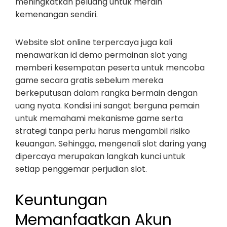
meningkatkan peluang untuk meraih
kemenangan sendiri.
Website slot online terpercaya juga kali
menawarkan id demo permainan slot yang
memberi kesempatan peserta untuk mencoba
game secara gratis sebelum mereka
berkeputusan dalam rangka bermain dengan
uang nyata. Kondisi ini sangat berguna pemain
untuk memahami mekanisme game serta
strategi tanpa perlu harus mengambil risiko
keuangan. Sehingga, mengenali slot daring yang
dipercaya merupakan langkah kunci untuk
setiap penggemar perjudian slot.
Keuntungan
Memanfaatkan Akun