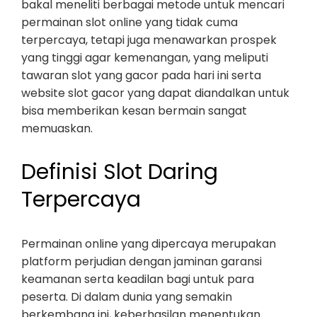
bakal meneliti berbagai metode untuk mencari
permainan slot online yang tidak cuma
terpercaya, tetapi juga menawarkan prospek
yang tinggi agar kemenangan, yang meliputi
tawaran slot yang gacor pada hari ini serta
website slot gacor yang dapat diandalkan untuk
bisa memberikan kesan bermain sangat
memuaskan.
Definisi Slot Daring
Terpercaya
Permainan online yang dipercaya merupakan
platform perjudian dengan jaminan garansi
keamanan serta keadilan bagi untuk para
peserta. Di dalam dunia yang semakin
berkembang ini, keberhasilan menentukan