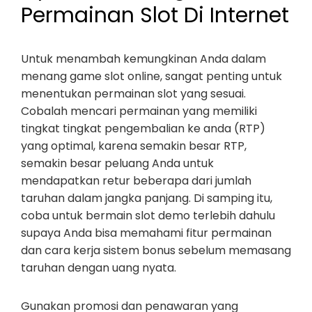
Permainan Slot Di Internet
Untuk menambah kemungkinan Anda dalam
menang game slot online, sangat penting untuk
menentukan permainan slot yang sesuai.
Cobalah mencari permainan yang memiliki
tingkat tingkat pengembalian ke anda (RTP)
yang optimal, karena semakin besar RTP,
semakin besar peluang Anda untuk
mendapatkan retur beberapa dari jumlah
taruhan dalam jangka panjang. Di samping itu,
coba untuk bermain slot demo terlebih dahulu
supaya Anda bisa memahami fitur permainan
dan cara kerja sistem bonus sebelum memasang
taruhan dengan uang nyata.
Gunakan promosi dan penawaran yang