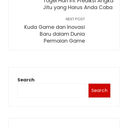
Togel Hari Ini: Prediksi Angka
Jitu yang Harus Anda Coba
NEXT POST
Kuda Game dan Inovasi
Baru dalam Dunia
Permaian Game
Search
Search