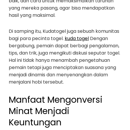
baik, dan cara untuk memaksimalkan taruhan
yang mereka pasang, agar bisa mendapatkan
hasil yang maksimal.
Di samping itu, Kudatogel juga sebuah komunitas
bagi para pecinta togel.
kuda togel
Dengan
bergabung, pemain dapat berbagi pengalaman,
tips, dan trik, juga mengikuti diskusi seputar togel.
Hal ini tidak hanya menambah pengetahuan
pemain tetapi juga menciptakan suasana yang
menjadi dinamis dan menyenangkan dalam
menjalani hobi tersebut.
Manfaat Mengonversi
Minat Menjadi
Keuntungan