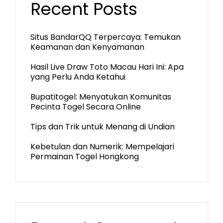
Recent Posts
Situs BandarQQ Terpercaya: Temukan
Keamanan dan Kenyamanan
Hasil Live Draw Toto Macau Hari Ini: Apa
yang Perlu Anda Ketahui
Bupatitogel: Menyatukan Komunitas
Pecinta Togel Secara Online
Tips dan Trik untuk Menang di Undian
Kebetulan dan Numerik: Mempelajari
Permainan Togel Hongkong