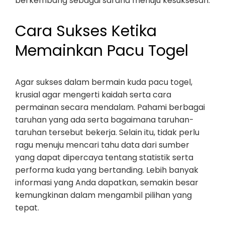
berkembang sebagai sarana menuju kesuksesan.
Cara Sukses Ketika
Memainkan Pacu Togel
Agar sukses dalam bermain kuda pacu togel,
krusial agar mengerti kaidah serta cara
permainan secara mendalam. Pahami berbagai
taruhan yang ada serta bagaimana taruhan-
taruhan tersebut bekerja. Selain itu, tidak perlu
ragu menuju mencari tahu data dari sumber
yang dapat dipercaya tentang statistik serta
performa kuda yang bertanding. Lebih banyak
informasi yang Anda dapatkan, semakin besar
kemungkinan dalam mengambil pilihan yang
tepat.