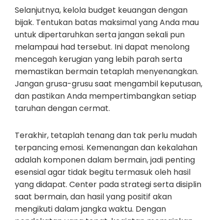
Selanjutnya, kelola budget keuangan dengan
bijak. Tentukan batas maksimal yang Anda mau
untuk dipertaruhkan serta jangan sekali pun
melampaui had tersebut. Ini dapat menolong
mencegah kerugian yang lebih parah serta
memastikan bermain tetaplah menyenangkan.
Jangan grusa-grusu saat mengambil keputusan,
dan pastikan Anda mempertimbangkan setiap
taruhan dengan cermat.
Terakhir, tetaplah tenang dan tak perlu mudah
terpancing emosi. Kemenangan dan kekalahan
adalah komponen dalam bermain, jadi penting
esensial agar tidak begitu termasuk oleh hasil
yang didapat. Center pada strategi serta disiplin
saat bermain, dan hasil yang positif akan
mengikuti dalam jangka waktu. Dengan