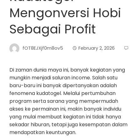
Mengonversi Hobi
Sebagai Profit
fOT8EJXjf0m8ov5
February 2, 2026
Di zaman dunia maya ini, banyak kegiatan yang
mungkin menjadi saluran income. Salah satu
baru-baru ini banyak dipertanyakan adalah
fenomena kudatogel. Melalui pertumbuhan
program serta sarana yang mempermudah
akses ke permainan ini, makin banyak individu
yang mulai membuat kegiatan ini tidak hanya
sekadar hiburan, tetapi juga kesempatan dalam
mendapatkan keuntungan.