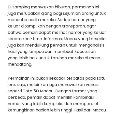
Di samping menyajikan hiburan, permainan ini
juga merupakan ajang bagi sejumlah orang untuk
mencoba nasib mereka. Setiap nomor yang
keluar ditampilkan dengan transparan, agar
bahwa pemain dapat melihat nomor yang keluar
secara real-time. Informasi Macau yang tersedia
juga kan mendukung pemain untuk menganalisis
hasil yang lampau dan membuat keputusan
yang lebih baik untuk taruhan mereka di masa
mendatang.
Permainan ini bukan sekadar terbatas pada satu
jenis saja, melainkan juga menawarkan variasi
seperti Toto 5D Macau. Dengan format yang
berbeda, pemain dapat memilih kombinasi
nomor yang lebih kompleks dan memperoleh
kemungkinan hadiah lebih tinggi. Hasil dari Macau