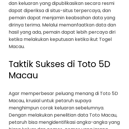
dan keluaran yang dipublikasikan secara resmi
dapat diperiksa di situs-situs terpercaya, dan
pemain dapat menjamin keabsahan data yang
dirinya terima. Melalui memanfaatkan data dan
hasil yang ada, pemain dapat lebih percaya diri
ketika melakukan keputusan ketika ikut Togel
Macau.
Taktik Sukses di Toto 5D
Macau
Agar memperbesar peluang menang di Toto 5D
Macau, krusial untuk petaruh supaya
menghimpun corak keluaran sebelumnya.
Dengan melakukan penelitian data Toto Macau,
petaruh bisa mengidentifikasi angka-angka yang