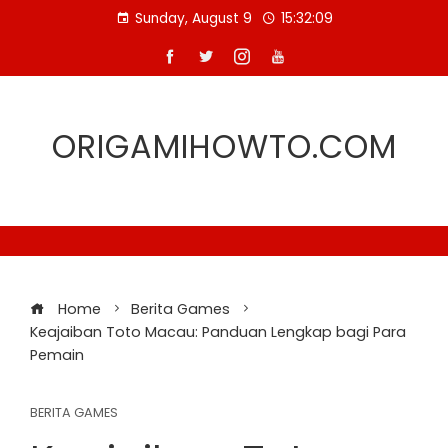
Skip
Sunday, August 9
15:32:10
to
content
ORIGAMIHOWTO.COM
Home
Berita Games
Keajaiban Toto Macau: Panduan Lengkap bagi Para
Pemain
BERITA GAMES