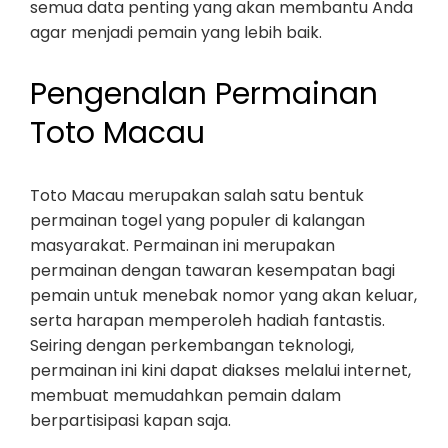
semua data penting yang akan membantu Anda
agar menjadi pemain yang lebih baik.
Pengenalan Permainan
Toto Macau
Toto Macau merupakan salah satu bentuk
permainan togel yang populer di kalangan
masyarakat. Permainan ini merupakan
permainan dengan tawaran kesempatan bagi
pemain untuk menebak nomor yang akan keluar,
serta harapan memperoleh hadiah fantastis.
Seiring dengan perkembangan teknologi,
permainan ini kini dapat diakses melalui internet,
membuat memudahkan pemain dalam
berpartisipasi kapan saja.