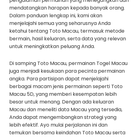
pengalaman permainan yang menegangkan dan
mendatangkan harapan kepada banyak orang.
Dalam panduan lengkap ini, kami akan
menjelajahi semua yang seharusnya Anda
ketahui tentang Toto Macau, termasuk metode
bermain, hasil keluaran, serta data yang relevan
untuk meningkatkan peluang Anda.
Di samping Toto Macau, permainan Togel Macau
juga menjadi kesukaan para pecinta permainan
angka. Para partisipan dapat menjelajahi
berbagai macam jenis permainan seperti Toto
Macau 5D, yang memberi kesempatan lebih
besar untuk menang. Dengan ada keluaran
Macau dan meneliti data Macau yang tersedia,
Anda dapat mengembangkan strategi yang
lebih efektif. Ayo mulai perjalanan ini dan
temukan bersama keindahan Toto Macau serta