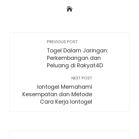
PREVIOUS POST
Togel Dalam Jaringan:
Perkembangan dan
Peluang di Rakyat4D
NEXT POST
Iontogel Memahami
Kesempatan dan Metode
Cara Kerja Iontogel