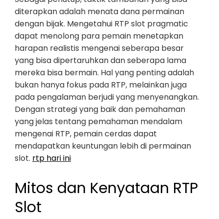
diterapkan adalah menata dana permainan
dengan bijak. Mengetahui RTP slot pragmatic
dapat menolong para pemain menetapkan
harapan realistis mengenai seberapa besar
yang bisa dipertaruhkan dan seberapa lama
mereka bisa bermain. Hal yang penting adalah
bukan hanya fokus pada RTP, melainkan juga
pada pengalaman berjudi yang menyenangkan.
Dengan strategi yang baik dan pemahaman
yang jelas tentang pemahaman mendalam
mengenai RTP, pemain cerdas dapat
mendapatkan keuntungan lebih di permainan
slot.
rtp hari ini
Mitos dan Kenyataan RTP
Slot