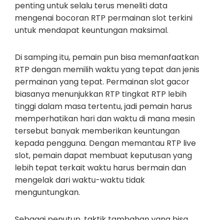
penting untuk selalu terus meneliti data
mengenai bocoran RTP permainan slot terkini
untuk mendapat keuntungan maksimal.
Di samping itu, pemain pun bisa memanfaatkan
RTP dengan memilih waktu yang tepat dan jenis
permainan yang tepat. Permainan slot gacor
biasanya menunjukkan RTP tingkat RTP lebih
tinggi dalam masa tertentu, jadi pemain harus
memperhatikan hari dan waktu di mana mesin
tersebut banyak memberikan keuntungan
kepada pengguna. Dengan memantau RTP live
slot, pemain dapat membuat keputusan yang
lebih tepat terkait waktu harus bermain dan
mengelak dari waktu-waktu tidak
menguntungkan.
Sebagai penutup, taktik tambahan yang bisa