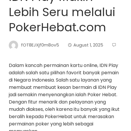
Lebih Seru melalui
PokerHebat.com
fOT8EJXjf0m8ov5
August 1, 2025
Dalam kancah permainan kartu online, IDN Play
adalah salah satu pilihan favorit banyak pemain
di Negara Indonesia. Salah satu layanan yang
membuat membuat kesan bermain di IDN Play
jadi semakin menyenangkan ialah Poker Hebat.
Dengan fitur menarik dan pelayanan yang
mudah diakses, oleh karena itu banyak yang ikut
beralih kepada PokerHebat untuk merasakan
permainan poker yang lebih sebagai