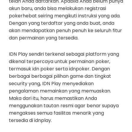
telah Anda daftarkan. Apabila Anda belum punya
akun baru, anda bisa melakukan registrasi
pokerhebat seiring mengikuti instruksi yang ada.
Dengan yang terdaftar yang anda buat, anda
akan mendapatkan penuh penuh ke seluruh fitur
dan permainan yang tersedia.
IDN Play sendiri terkenal sebagai platform yang
dikenal terpercaya untuk permainan poker,
termasuk idn poker serta idnpoker. Dengan
berbagai berbagai pilihan game dan tingkat
security yang, IDN Play menyediakan
pengalaman memainkan yang memuaskan.
Maka dari itu, harus memastikan Anda
menggunakan tautan resmi agar benar supaya
mengakses semua fasilitas menarik yang
tersedia di idnplay.