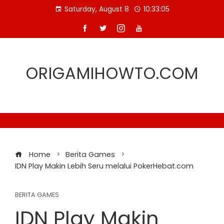
Skip
Saturday, August 8
10:33:06
to
content
ORIGAMIHOWTO.COM
Home
Berita Games
IDN Play Makin Lebih Seru melalui PokerHebat.com
BERITA GAMES
IDN Play Makin