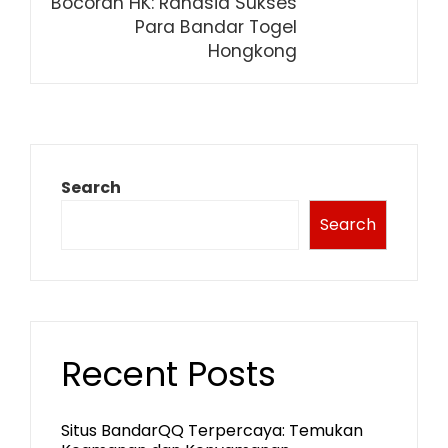
Bocoran HK: Rahasia Sukses
Para Bandar Togel
Hongkong
Search
Search
Recent Posts
Situs BandarQQ Terpercaya: Temukan