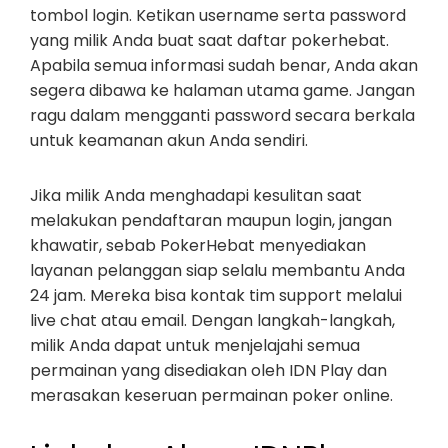
tombol login. Ketikan username serta password
yang milik Anda buat saat daftar pokerhebat.
Apabila semua informasi sudah benar, Anda akan
segera dibawa ke halaman utama game. Jangan
ragu dalam mengganti password secara berkala
untuk keamanan akun Anda sendiri.
Jika milik Anda menghadapi kesulitan saat
melakukan pendaftaran maupun login, jangan
khawatir, sebab PokerHebat menyediakan
layanan pelanggan siap selalu membantu Anda
24 jam. Mereka bisa kontak tim support melalui
live chat atau email. Dengan langkah-langkah,
milik Anda dapat untuk menjelajahi semua
permainan yang disediakan oleh IDN Play dan
merasakan keseruan permainan poker online.