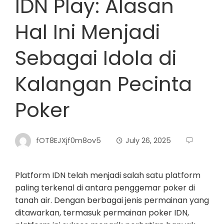
IDN Play: Alasan
Hal Ini Menjadi
Sebagai Idola di
Kalangan Pecinta
Poker
fOT8EJXjf0m8ov5
July 26, 2025
Platform IDN telah menjadi salah satu platform
paling terkenal di antara penggemar poker di
tanah air. Dengan berbagai jenis permainan yang
ditawarkan, termasuk permainan poker IDN,