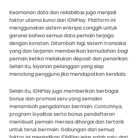
Keamanan data dan reliabilitas juga menjadi
faktor utama kunci dari IDNPlay. Platform ini
menggunakan sistem enkripsi canggih untuk
garansi bahwa semua data pemain terjaga
dengan konstan. Ditambah lagi, sistem transaksi
yang dan terjamin memberikan kemudahan bagi
pemain ketika melakukan deposit dan penarikan.
Selain itu, layanan pelanggan yang siap
menolong pengguna jika mendapatkan kendala.
Selain itu, IDNPlay juga memberikan berbagai
bonus dan promosi seru yang semakin
menambah pengalaman bermain. Contohnya,
program loyalitas serta bonus pendaftaran
membuat pemain merasa dihargai dan tertarik
untuk terus bermain. Gabungan dari semua
faktor ini menjadikan IDNPlay jelas salah satu dari