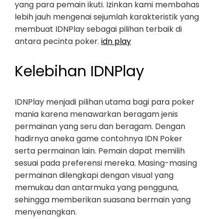
yang para pemain ikuti. Izinkan kami membahas
lebih jauh mengenai sejumlah karakteristik yang
membuat IDNPlay sebagai pilihan terbaik di
antara pecinta poker.
idn play
Kelebihan IDNPlay
IDNPlay menjadi pilihan utama bagi para poker
mania karena menawarkan beragam jenis
permainan yang seru dan beragam. Dengan
hadirnya aneka game contohnya IDN Poker
serta permainan lain. Pemain dapat memilih
sesuai pada preferensi mereka. Masing-masing
permainan dilengkapi dengan visual yang
memukau dan antarmuka yang pengguna,
sehingga memberikan suasana bermain yang
menyenangkan.