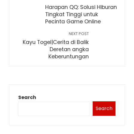
Harapan QQ: Solusi Hiburan
Tingkat Tinggi untuk
Pecinta Game Online
NEXT POST
Kayu Togel|Cerita di Balik
Deretan angka
Keberuntungan
Search
Search