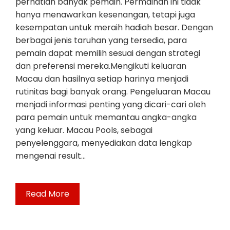
perhatian banyak pemain. Permainan ini tidak
hanya menawarkan kesenangan, tetapi juga
kesempatan untuk meraih hadiah besar. Dengan
berbagai jenis taruhan yang tersedia, para
pemain dapat memilih sesuai dengan strategi
dan preferensi mereka.Mengikuti keluaran
Macau dan hasilnya setiap harinya menjadi
rutinitas bagi banyak orang. Pengeluaran Macau
menjadi informasi penting yang dicari-cari oleh
para pemain untuk memantau angka-angka
yang keluar. Macau Pools, sebagai
penyelenggara, menyediakan data lengkap
mengenai result…
Read More