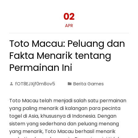
02
APR
Toto Macau: Peluang dan
Fakta Menarik tentang
Permainan Ini
fOT8EJXjf0m8ov5
Berita Games
Toto Macau telah menjadi salah satu permainan
yang paling menarik di kalangan para pecinta
togel di Asia, khususnya di Indonesia. Dengan
sistem yang sederhana dan peluang menang
yang menarik, Toto Macau berhasil menarik