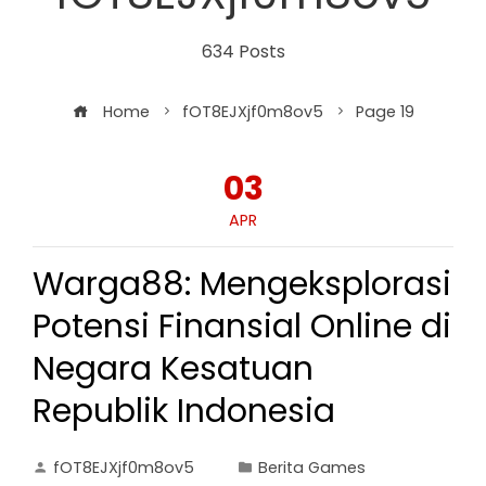
634 Posts
Home
fOT8EJXjf0m8ov5
Page 19
03
APR
Warga88: Mengeksplorasi
Potensi Finansial Online di
Negara Kesatuan
Republik Indonesia
fOT8EJXjf0m8ov5
Berita Games