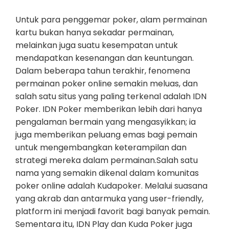
Untuk para penggemar poker, alam permainan
kartu bukan hanya sekadar permainan,
melainkan juga suatu kesempatan untuk
mendapatkan kesenangan dan keuntungan.
Dalam beberapa tahun terakhir, fenomena
permainan poker online semakin meluas, dan
salah satu situs yang paling terkenal adalah IDN
Poker. IDN Poker memberikan lebih dari hanya
pengalaman bermain yang mengasyikkan; ia
juga memberikan peluang emas bagi pemain
untuk mengembangkan keterampilan dan
strategi mereka dalam permainan.Salah satu
nama yang semakin dikenal dalam komunitas
poker online adalah Kudapoker. Melalui suasana
yang akrab dan antarmuka yang user-friendly,
platform ini menjadi favorit bagi banyak pemain.
Sementara itu, IDN Play dan Kuda Poker juga