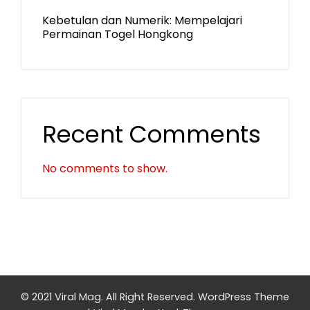
Kebetulan dan Numerik: Mempelajari
Permainan Togel Hongkong
Recent Comments
No comments to show.
© 2021 Viral Mag. All Right Reserved.
WordPress Theme