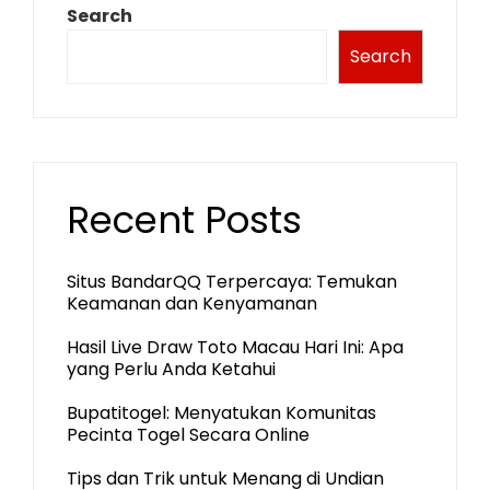
Search
Search
Recent Posts
Situs BandarQQ Terpercaya: Temukan
Keamanan dan Kenyamanan
Hasil Live Draw Toto Macau Hari Ini: Apa
yang Perlu Anda Ketahui
Bupatitogel: Menyatukan Komunitas
Pecinta Togel Secara Online
Tips dan Trik untuk Menang di Undian