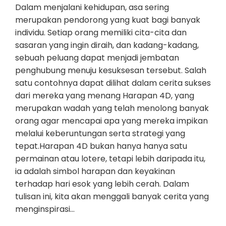
Dalam menjalani kehidupan, asa sering
merupakan pendorong yang kuat bagi banyak
individu. Setiap orang memiliki cita-cita dan
sasaran yang ingin diraih, dan kadang-kadang,
sebuah peluang dapat menjadi jembatan
penghubung menuju kesuksesan tersebut. Salah
satu contohnya dapat dilihat dalam cerita sukses
dari mereka yang menang Harapan 4D, yang
merupakan wadah yang telah menolong banyak
orang agar mencapai apa yang mereka impikan
melalui keberuntungan serta strategi yang
tepat.Harapan 4D bukan hanya hanya satu
permainan atau lotere, tetapi lebih daripada itu,
ia adalah simbol harapan dan keyakinan
terhadap hari esok yang lebih cerah. Dalam
tulisan ini, kita akan menggali banyak cerita yang
menginspirasi…