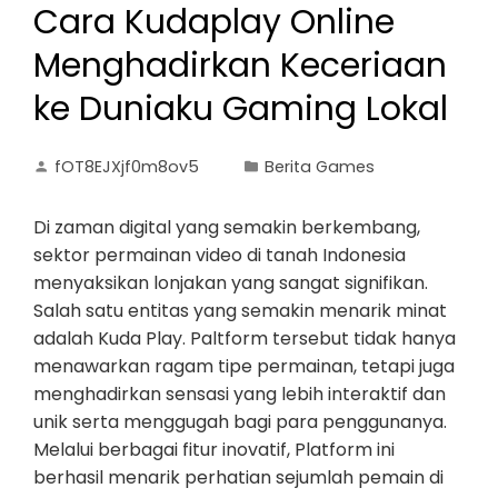
Cara Kudaplay Online
Menghadirkan Keceriaan
ke Duniaku Gaming Lokal
fOT8EJXjf0m8ov5
Berita Games
Di zaman digital yang semakin berkembang,
sektor permainan video di tanah Indonesia
menyaksikan lonjakan yang sangat signifikan.
Salah satu entitas yang semakin menarik minat
adalah Kuda Play. Paltform tersebut tidak hanya
menawarkan ragam tipe permainan, tetapi juga
menghadirkan sensasi yang lebih interaktif dan
unik serta menggugah bagi para penggunanya.
Melalui berbagai fitur inovatif, Platform ini
berhasil menarik perhatian sejumlah pemain di