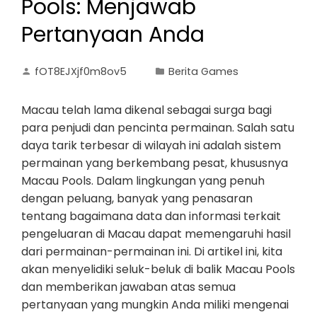
Pools: Menjawab
Pertanyaan Anda
fOT8EJXjf0m8ov5
Berita Games
Macau telah lama dikenal sebagai surga bagi
para penjudi dan pencinta permainan. Salah satu
daya tarik terbesar di wilayah ini adalah sistem
permainan yang berkembang pesat, khususnya
Macau Pools. Dalam lingkungan yang penuh
dengan peluang, banyak yang penasaran
tentang bagaimana data dan informasi terkait
pengeluaran di Macau dapat memengaruhi hasil
dari permainan-permainan ini. Di artikel ini, kita
akan menyelidiki seluk-beluk di balik Macau Pools
dan memberikan jawaban atas semua
pertanyaan yang mungkin Anda miliki mengenai