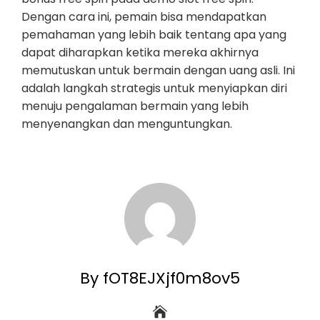
Dengan cara ini, pemain bisa mendapatkan
pemahaman yang lebih baik tentang apa yang
dapat diharapkan ketika mereka akhirnya
memutuskan untuk bermain dengan uang asli. Ini
adalah langkah strategis untuk menyiapkan diri
menuju pengalaman bermain yang lebih
menyenangkan dan menguntungkan.
By fOT8EJXjf0m8ov5