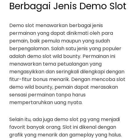
Berbagai Jenis Demo Slot
Demo slot menawarkan berbagai jenis
permainan yang dapat dinikmati oleh para
pemain, baik pemula maupun yang sudah
berpengalaman. Salah satu jenis yang populer
adalah demo slot wild bounty. Permainan ini
menawarkan tema petualangan yang
mengasyikkan dan seringkali dilengkapi dengan
fitur-fitur bonus menarik. Dengan mencoba slot
demo wild bounty, pemain dapat merasakan
sensasi permainan tanpa harus
mempertaruhkan uang nyata.
Selain itu, ada juga demo slot pg yang menjadi
favorit banyak orang. Slot ini dikenal dengan
grafik yang menarik dan gameplay yang halus.