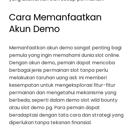
Cara Memanfaatkan
Akun Demo
Memanfaatkan akun demo sangat penting bagi
pemula yang ingin memahami dunia slot online.
Dengan akun demo, pemain dapat mencoba
berbagai jenis permainan slot tanpa perlu
melakukan taruhan uang asli. Ini memberi
kesempatan untuk mengeksplorasi fitur-fitur
permainan dan mengetahui mekanisme yang
berbeda, seperti dalam demo slot wild bounty
atau slot demo pg. Para pemain dapat
beradaptasi dengan tata cara dan strategi yang
diperlukan tanpa tekanan finansial.