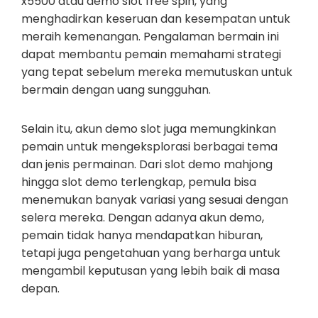
x5500 atau demo slot free spin, yang
menghadirkan keseruan dan kesempatan untuk
meraih kemenangan. Pengalaman bermain ini
dapat membantu pemain memahami strategi
yang tepat sebelum mereka memutuskan untuk
bermain dengan uang sungguhan.
Selain itu, akun demo slot juga memungkinkan
pemain untuk mengeksplorasi berbagai tema
dan jenis permainan. Dari slot demo mahjong
hingga slot demo terlengkap, pemula bisa
menemukan banyak variasi yang sesuai dengan
selera mereka. Dengan adanya akun demo,
pemain tidak hanya mendapatkan hiburan,
tetapi juga pengetahuan yang berharga untuk
mengambil keputusan yang lebih baik di masa
depan.