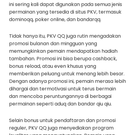
ini sering kali dapat digunakan pada semua jenis
permainan yang tersedia di situs PKV, termasuk
dominoqq, poker online, dan bandarqq.
Tidak hanya itu, PKV QQ juga rutin mengadakan
promosi bulanan dan mingguan yang
memungkinkan pemain mendapatkan hadiah
tambahan. Promosi ini bisa berupa cashback,
bonus reload, atau even khusus yang
memberikan peluang untuk menang lebih besar.
Dengan adanya promosi ini, pemain merasa lebih
dihargai dan termotivasi untuk terus bermain
dan mencoba peruntungannya di berbagai
permainan seperti aduq dan bandar qiu qiu.
Selain bonus untuk pendaftaran dan promosi
reguler, PKV QQ juga menyediakan program