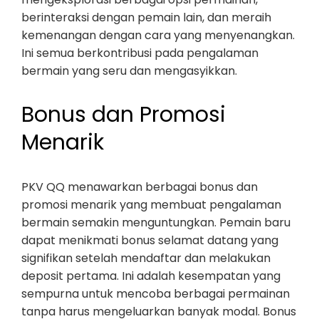
berinteraksi dengan pemain lain, dan meraih
kemenangan dengan cara yang menyenangkan.
Ini semua berkontribusi pada pengalaman
bermain yang seru dan mengasyikkan.
Bonus dan Promosi
Menarik
PKV QQ menawarkan berbagai bonus dan
promosi menarik yang membuat pengalaman
bermain semakin menguntungkan. Pemain baru
dapat menikmati bonus selamat datang yang
signifikan setelah mendaftar dan melakukan
deposit pertama. Ini adalah kesempatan yang
sempurna untuk mencoba berbagai permainan
tanpa harus mengeluarkan banyak modal. Bonus