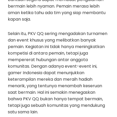
bermain lebih nyaman. Pemain merasa lebih
aman ketika tahu ada tim yang siap membantu
kapan saja.
Selain itu, PKV QQ sering mengadakan turnamen
dan event khusus yang melibatkan banyak
pemain. Kegiatan ini tidak hanya meningkatkan
kompetisi di antara pemain, tetapi juga
mempererat hubungan antar anggota
komunitas. Dengan adanya event-event ini,
gamer Indonesia dapat menunjukkan
keterampilan mereka dan meraih hadiah
menarik, yang tentunya menambah keseruan
saat bermain. Hal ini semakin menegaskan
bahwa PKV QQ bukan hanya tempat bermain,
tetapi juga sebuah komunitas yang mendukung
satu sama lain.