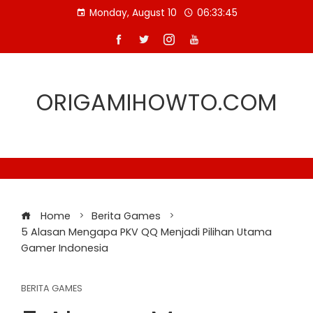
Skip
Monday, August 10
06:33:45
to
content
ORIGAMIHOWTO.COM
Home
Berita Games
5 Alasan Mengapa PKV QQ Menjadi Pilihan Utama
Gamer Indonesia
BERITA GAMES