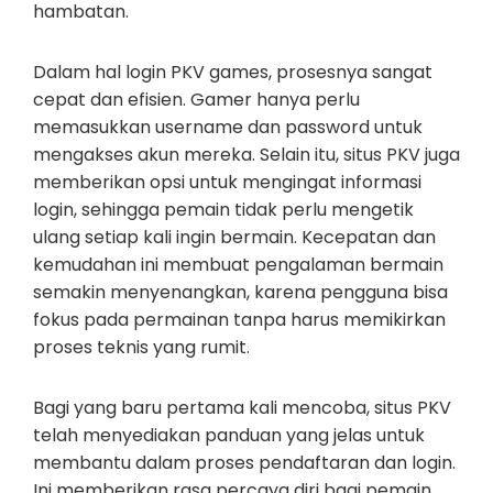
hambatan.
Dalam hal login PKV games, prosesnya sangat
cepat dan efisien. Gamer hanya perlu
memasukkan username dan password untuk
mengakses akun mereka. Selain itu, situs PKV juga
memberikan opsi untuk mengingat informasi
login, sehingga pemain tidak perlu mengetik
ulang setiap kali ingin bermain. Kecepatan dan
kemudahan ini membuat pengalaman bermain
semakin menyenangkan, karena pengguna bisa
fokus pada permainan tanpa harus memikirkan
proses teknis yang rumit.
Bagi yang baru pertama kali mencoba, situs PKV
telah menyediakan panduan yang jelas untuk
membantu dalam proses pendaftaran dan login.
Ini memberikan rasa percaya diri bagi pemain