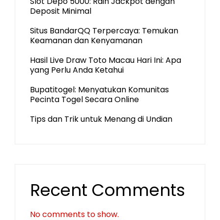
Slot Depo 5000: Raih Jackpot dengan
Deposit Minimal
Situs BandarQQ Terpercaya: Temukan
Keamanan dan Kenyamanan
Hasil Live Draw Toto Macau Hari Ini: Apa
yang Perlu Anda Ketahui
Bupatitogel: Menyatukan Komunitas
Pecinta Togel Secara Online
Tips dan Trik untuk Menang di Undian
Recent Comments
No comments to show.