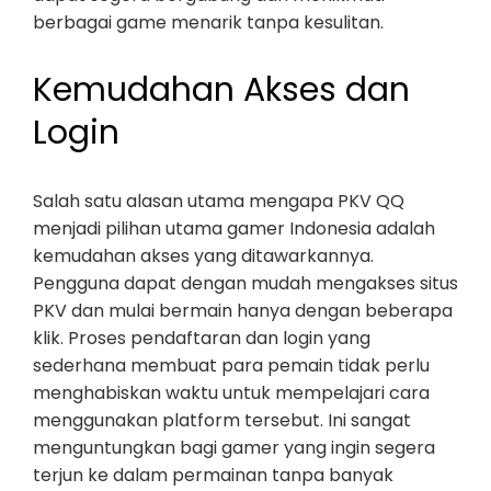
berbagai game menarik tanpa kesulitan.
Kemudahan Akses dan
Login
Salah satu alasan utama mengapa PKV QQ
menjadi pilihan utama gamer Indonesia adalah
kemudahan akses yang ditawarkannya.
Pengguna dapat dengan mudah mengakses situs
PKV dan mulai bermain hanya dengan beberapa
klik. Proses pendaftaran dan login yang
sederhana membuat para pemain tidak perlu
menghabiskan waktu untuk mempelajari cara
menggunakan platform tersebut. Ini sangat
menguntungkan bagi gamer yang ingin segera
terjun ke dalam permainan tanpa banyak