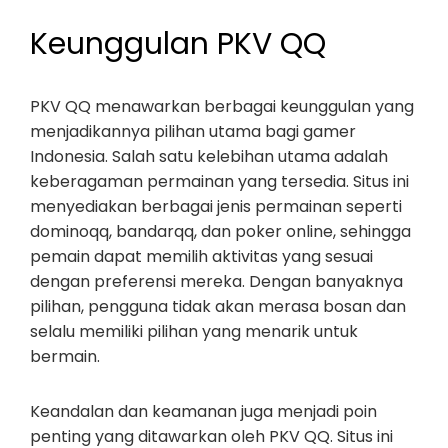
Keunggulan PKV QQ
PKV QQ menawarkan berbagai keunggulan yang
menjadikannya pilihan utama bagi gamer
Indonesia. Salah satu kelebihan utama adalah
keberagaman permainan yang tersedia. Situs ini
menyediakan berbagai jenis permainan seperti
dominoqq, bandarqq, dan poker online, sehingga
pemain dapat memilih aktivitas yang sesuai
dengan preferensi mereka. Dengan banyaknya
pilihan, pengguna tidak akan merasa bosan dan
selalu memiliki pilihan yang menarik untuk
bermain.
Keandalan dan keamanan juga menjadi poin
penting yang ditawarkan oleh PKV QQ. Situs ini