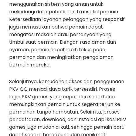
menggunakan sistem yang aman untuk
melindungi data pribadi dan transaksi pemain.
Ketersediaan layanan pelanggan yang responsif
juga memastikan bahwa pemain dapat
mengatasi masalah atau pertanyaan yang
timbul saat bermain. Dengan rasa aman dan
nyaman, pemain dapat lebih fokus pada
permainan dan meningkatkan pengalaman
bermain mereka.
Selanjutnya, kemudahan akses dan penggunaan
PKV QQ menjadi daya tarik tersendiri. Proses
login PKV games yang cepat dan sederhana
memungkinkan pemain untuk segera terjun ke
permainan tanpa hambatan. Selain itu, proses
pendaftaran, download, dan instalasi aplikasi PKV
games juga mudah diikuti, sehingga pemain baru
dapat segera bergabung dan menikmati